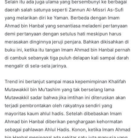
Selain itu ada juga ulama yang bersembunyi ke berbagai
daerah salah satunya seperti Zannun Al-Missri As-Sufi
yang melarikan diri ke Yaman
.
Berbeda dengan Imam
Ahmad bin Hanbal yang senantiasa meladeni pertanyaan
demi pertanyaan dengan setulus hati meskipun harus
merasakan dinginnya jeruji penjara. Bahkan dikisahkan di
buku ini, ketika itu tangan Imam Ahmad bin Hanbal pernah
di cambuk sebanyak tiga puluh delapan kali sampai darah
mengalir di sela-sela jarinya.
Trend ini berlanjut sampai masa kepemimpinan Khalifah
Mutawakkil bin Mu’tashim yang tak berselang lama
Mutawakkil sadar bahwa jika imtihan ini diteruskan akan
terjadi pembrontakan oleh rakyatnya sendiri yang
mayoritas kaum ahlul hadis. Setelah dibebaskan Imam
Ahmad bin Hanbal diberikan penghargaan kehormatan
sebagai pahlawan Ahlul Hadis. Konon, ketika Imam Ahmad
bin Hanbal meninggal ada sekitar satu juta manusia yang