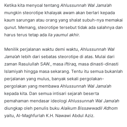
Ketika kita menyoal tentang
Ahlussunnah Wal Jama’ah
mungkin steorotipe khalayak awam akan berlari kepada
kaum sarungan atau orang yang shalat subuh-nya memakai
qunut. Memang, steorotipe tersebut tidak ada salahnya dan
harus terus tetap ada
ila yaumul akhir.
Menilik perjalanan waktu demi waktu,
Ahlussunnah Wal
Jama’ah
lebih dari sebatas steorotipe di atas. Mulai dari
zaman Rasulullah SAW., masa
iftiraq,
masa dinasti-dinasti
Islamiyah hingga masa sekarang. Tentu itu semua bukanlah
perjalanan yang mulus, banyak sekali pergolakan-
pergolakan yang membawa
Ahlussunnah Wal Jama’ah
kepada kita. Dan semua intisari sejarah beserta
pemahaman mendasar ideologi
Ahlussunnah Wal Jama’ah
diungkap oleh penulis buku
Alaikum Bissawwadil A’dhom
yaitu, Al-Maghfurlah K.H. Nawawi Abdul Aziz.