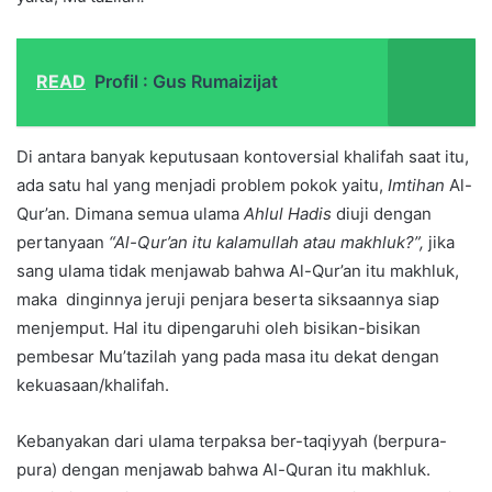
READ
Profil : Gus Rumaizijat
Di antara banyak keputusaan kontoversial khalifah saat itu,
ada satu hal yang menjadi problem pokok yaitu,
Imtihan
Al-
Qur’an
.
Dimana semua ulama
Ahlul Hadis
diuji dengan
pertanyaan
“Al-Qur’an itu kalamullah atau makhluk?”,
jika
sang ulama tidak menjawab bahwa Al-Qur’an itu makhluk,
maka dinginnya jeruji penjara beserta siksaannya siap
menjemput. Hal itu dipengaruhi oleh bisikan-bisikan
pembesar Mu’tazilah yang pada masa itu dekat dengan
kekuasaan/khalifah.
Kebanyakan dari ulama terpaksa ber-taqiyyah (berpura-
pura) dengan menjawab bahwa Al-Quran itu makhluk.