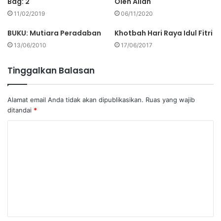
Bag: 2
Oleh Allah
11/02/2019
06/11/2020
BUKU: Mutiara Peradaban
Khotbah Hari Raya Idul Fitri
13/06/2010
17/06/2017
Tinggalkan Balasan
Alamat email Anda tidak akan dipublikasikan.
Ruas yang wajib
ditandai
*
K
o
m
e
n
t
a