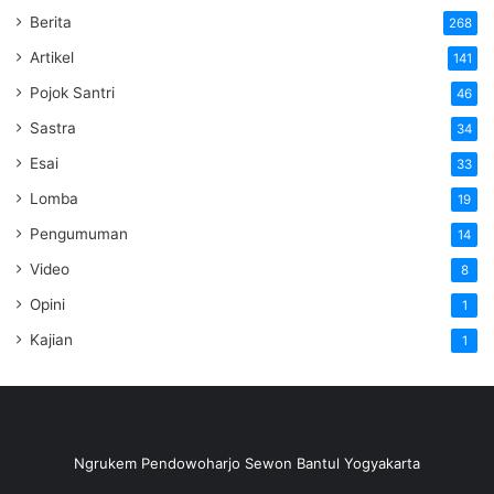
Berita
268
Artikel
141
Pojok Santri
46
Sastra
34
Esai
33
Lomba
19
Pengumuman
14
Video
8
Opini
1
Kajian
1
Ngrukem Pendowoharjo Sewon Bantul Yogyakarta