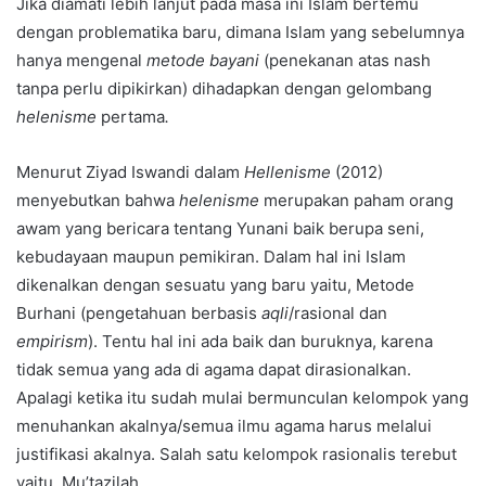
Jika diamati lebih lanjut pada masa ini Islam bertemu
dengan problematika baru, dimana Islam yang sebelumnya
hanya mengenal
metode bayani
(penekanan atas nash
tanpa perlu dipikirkan) dihadapkan dengan gelombang
helenisme
pertama
.
Menurut
Ziyad Iswandi dalam
Hellenisme
(2012)
menyebutkan bahwa
helenisme
merupakan paham orang
awam yang bericara tentang Yunani baik berupa seni,
kebudayaan maupun pemikiran. Dalam hal ini Islam
dikenalkan dengan sesuatu yang baru yaitu, Metode
Burhani
(pengetahuan berbasis
aqli
/rasional dan
empirism
). Tentu hal ini ada baik dan buruknya, karena
tidak semua yang ada di agama dapat dirasionalkan.
Apalagi ketika itu sudah mulai bermunculan kelompok yang
menuhankan akalnya/semua ilmu agama harus melalui
justifikasi akalnya. Salah satu kelompok rasionalis terebut
yaitu, Mu’tazilah
.