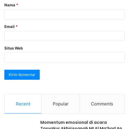
Nama
*
r
*
Email
*
Situs Web
Recent
Popular
Comments
Momentum emosional di acara
Tasyakur Akhirissanah MI Al Ma’had An