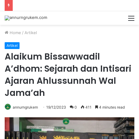
Home
/
Artikel
Artikel
Alaikum Bissawwadil
A’dhom: Sejarah dan Intisari
Ajaran Ahlussunnah Wal
Jama’ah
annurngrukem
19/12/2023
0
411
4 minutes read