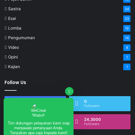
Sastra
34
Esai
33
Lomba
19
Pengumuman
14
Video
8
Opini
1
Kajian
1
Follow Us
17,503
0
Fans
Followers
0
24,3000
Tim dukungan pelayanan kami siap
Subscribers
Followers
menjawab pertanyaan Anda.
Tanyakan apa saja kepada kami!