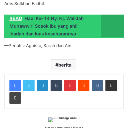
Anis Sulkhan Fadhil.
READ
Haul Ke- 14 Ny. Hj. Walidah
Munawwir: Sosok Ibu yang ahli
ibadah dan luas kesabarannya
—Penulis: Aghista, Sarah dan Aini.
berita