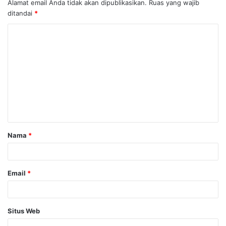
Alamat email Anda tidak akan dipublikasikan.
Ruas yang wajib
ditandai
*
K
o
m
e
n
t
a
Nama
*
r
*
Email
*
Situs Web