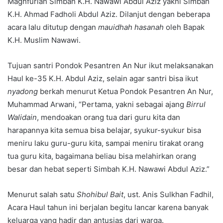
Maghfurlah Simbah K.H. Nawawi Abdul Aziz yakni Simbah
K.H. Ahmad Fadholi Abdul Aziz. Dilanjut dengan beberapa
acara lalu ditutup dengan
mauidhah hasanah
oleh Bapak
K.H. Muslim Nawawi.
Tujuan santri Pondok Pesantren An Nur ikut melaksanakan
Haul ke-35 K.H. Abdul Aziz, selain agar santri bisa ikut
nyadong
berkah menurut Ketua Pondok Pesantren An Nur,
Muhammad Arwani, “Pertama, yakni sebagai ajang
Birrul
Walidain
, mendoakan orang tua dari guru kita dan
harapannya kita semua bisa belajar, syukur-syukur bisa
meniru laku guru-guru kita, sampai meniru tirakat orang
tua guru kita, bagaimana beliau bisa melahirkan orang
besar dan hebat seperti Simbah K.H. Nawawi Abdul Aziz.”
Menurut salah satu
Shohibul Bait
, ust. Anis Sulkhan Fadhil,
Acara Haul tahun ini berjalan begitu lancar karena banyak
keluarga yang hadir dan antusias dari warga.