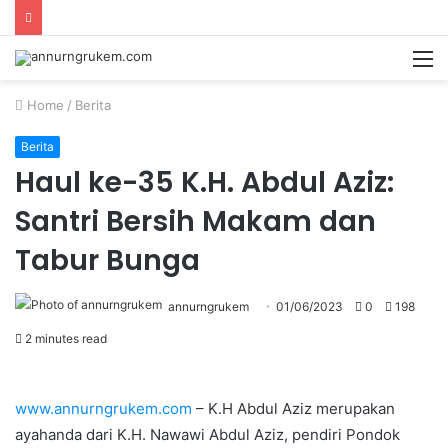
Home
/
Berita
Berita
Haul ke-35 K.H. Abdul Aziz:
Santri Bersih Makam dan
Tabur Bunga
annurngrukem
01/06/2023
0
198
2 minutes read
www.annurngrukem.com
– K.H Abdul Aziz merupakan
ayahanda dari K.H. Nawawi Abdul Aziz, pendiri Pondok