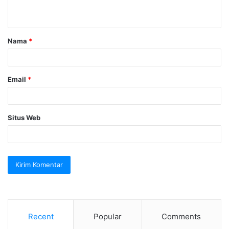
t
a
Nama
*
r
*
Email
*
Situs Web
Recent
Popular
Comments