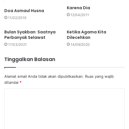
Karena Dia
Doa Asmaul Husna
12/04/2011
11/02/2019
Bulan Syakban: Saatnya
Ketika Agama Kita
Perbanyak Selawat
Dilecehkan
17/03/2021
14/09/2020
Tinggalkan Balasan
Alamat email Anda tidak akan dipublikasikan.
Ruas yang wajib
ditandai
*
K
o
m
e
n