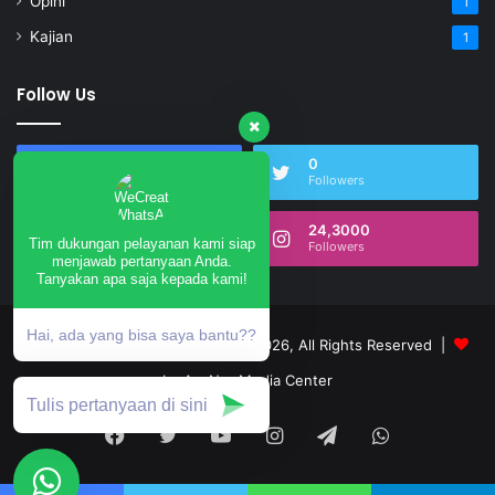
Opini
1
Kajian
1
Follow Us
17,503
0
Fans
Followers
0
24,3000
Tim dukungan pelayanan kami siap
Subscribers
Followers
menjawab pertanyaan Anda.
Tanyakan apa saja kepada kami!
Hai, ada yang bisa saya bantu??
annurngrukem.com © Copyright 2026, All Rights Reserved |
by An-Nur Media Center