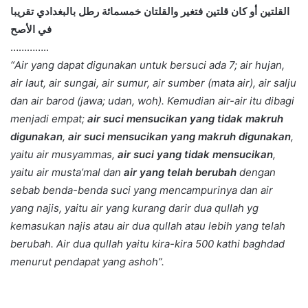
القلتين أو كان قلتين فتغير والقلتان خمسمائة رطل بالبغدادي تقريبا
في الأصح
…………..
“Air yang dapat digunakan untuk bersuci ada 7; air hujan,
air laut, air sungai, air sumur, air sumber (mata air), air salju
dan air barod (jawa; udan, woh). Kemudian air-air itu dibagi
menjadi empat;
air suci mensucikan yang tidak makruh
digunakan
,
air suci mensucikan yang makruh digunakan
,
yaitu air musyammas,
air suci yang tidak mensucikan
,
yaitu air musta’mal dan
air yang telah berubah
dengan
sebab benda-benda suci yang mencampurinya dan air
yang najis, yaitu air yang kurang darir dua qullah yg
kemasukan najis atau air dua qullah atau lebih yang telah
berubah. Air dua qullah yaitu kira-kira 500 kathi baghdad
menurut pendapat yang ashoh”.