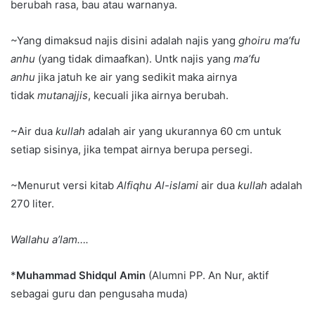
berubah rasa, bau atau warnanya.
~Yang dimaksud najis disini adalah najis yang
ghoiru ma’fu
anhu
(yang tidak dimaafkan). Untk najis yang
ma’fu
anhu
jika jatuh ke air yang sedikit maka airnya
tidak
mutanajjis
, kecuali jika airnya berubah.
~Air dua
kullah
adalah air yang ukurannya 60 cm untuk
setiap sisinya, jika tempat airnya berupa persegi.
~Menurut versi kitab
Alfiqhu Al-islami
air dua
kullah
adalah
270 liter.
Wallahu a’lam….
*
Muhammad Shidqul Amin
(Alumni PP. An Nur, aktif
sebagai guru dan pengusaha muda)