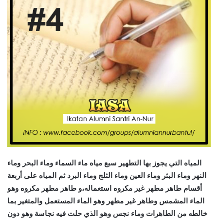
المياه التي يجوز بها التطهير سبع مياه ماء السماء وماء البحر وماء
النهر وماء البئر وماء العين وماء الثلج وماء البرد ثم المياه على أربعة
أقسام طاهر مطهر غير مكروه استعماله،و طاهر مطهر مكروه وهو
الماء المشمس وطاهر غير مطهر وهو الماء المستعمل والمتغير بما
خالطه من الطاهرات وماء نجس وهو الذي حلت فيه نجاسة وهو دون