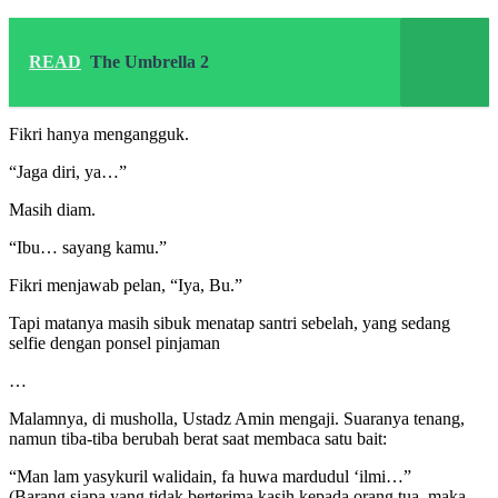
READ
The Umbrella 2
Fikri hanya mengangguk.
“Jaga diri, ya…”
Masih diam.
“Ibu… sayang kamu.”
Fikri menjawab pelan, “Iya, Bu.”
Tapi matanya masih sibuk menatap santri sebelah, yang sedang
selfie dengan ponsel pinjaman
…
Malamnya, di musholla, Ustadz Amin mengaji. Suaranya tenang,
namun tiba-tiba berubah berat saat membaca satu bait:
“Man lam yasykuril walidain, fa huwa mardudul ‘ilmi…”
(Barang siapa yang tidak berterima kasih kepada orang tua, maka