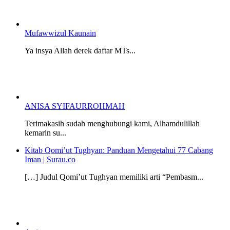
Mufawwizul Kaunain
Ya insya Allah derek daftar MTs...
ANISA SYIFAURROHMAH
Terimakasih sudah menghubungi kami, Alhamdulillah
kemarin su...
Kitab Qomi’ut Tughyan: Panduan Mengetahui 77 Cabang
Iman | Surau.co
[…] Judul Qomi’ut Tughyan memiliki arti “Pembasm...