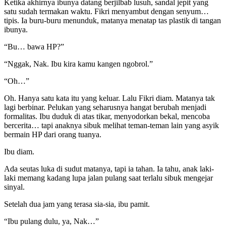
Ketika akhirnya ibunya datang berjilbab lusuh, sandal jepit yang
satu sudah termakan waktu. Fikri menyambut dengan senyum…
tipis. Ia buru-buru menunduk, matanya menatap tas plastik di tangan
ibunya.
“Bu… bawa HP?”
“Nggak, Nak. Ibu kira kamu kangen ngobrol.”
“Oh…”
Oh. Hanya satu kata itu yang keluar. Lalu Fikri diam. Matanya tak
lagi berbinar. Pelukan yang seharusnya hangat berubah menjadi
formalitas. Ibu duduk di atas tikar, menyodorkan bekal, mencoba
bercerita… tapi anaknya sibuk melihat teman-teman lain yang asyik
bermain HP dari orang tuanya.
Ibu diam.
Ada seutas luka di sudut matanya, tapi ia tahan. Ia tahu, anak laki-
laki memang kadang lupa jalan pulang saat terlalu sibuk mengejar
sinyal.
Setelah dua jam yang terasa sia-sia, ibu pamit.
“Ibu pulang dulu, ya, Nak…”