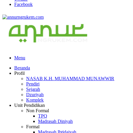
Facebook
Menu
Beranda
Profil
NASAB K.H. MUHAMMAD MUNAWWIR
Pendiri
Sejarah
Dzuriyah
Komplek
Unit Pendidikan
Non Formal
TPQ
Madrasah Diniyah
Formal
Madrasah Ibtidaiyah