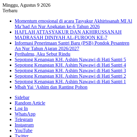
Minggu, Agustus 9 2026
Terbaru
Momentum emosional di acara Tasyakur Akhirissanah MI Al
Ma’had An Nur Angkatan ke-6 Tahun 2026
HAFLAH ATTASYAKUR DAN AKHIRUSSANAH
MADRASAH DINIYAH AL-FURQON KE-7
Informasi Penerimaan Santri Baru (PSB) Pondok Pesantren
An Nur Tahun Ajaran 2026/2027
Perihalmu, Aku Sebut Rindu
Sepotong Kenangan KH. Ashim Nawawi di Hati Santri 5
Sepotong Kenangan KH. Ashim Nawawi di Hati Santri 4
Sepotong Kenangan KH. Ashim Nawawi di Hati Santri 3
Sepotong Kenangan KH. Ashim Nawawi di Hati Santri 2
Sepotong Kenangan KH. Ashim Nawawi di Hati Santri 1
Mbah Yai ‘Ashim dan Ranting Pohon
Sidebar
Random Article
Log In
WhatsApp
Telegram
Instagram
YouTube
Twitter