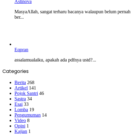
Astinova
MasyaAllah, sangat terharu bacanya walaupun belum pernah
ber...
Eqpran
assalamualaiku, apakah ada pdfnya ustd?...
Categories
Berita
268
Artikel
141
Pojok Santri
46
Sastra
34
Esai
33
Lomba
19
Pengumuman
14
Video
8
Opini
1
Kajian
1