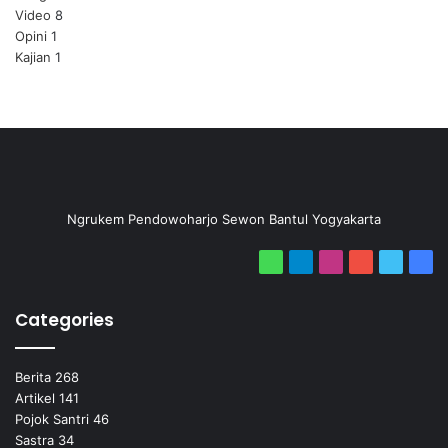
Video
8
Opini
1
Kajian
1
Ngrukem Pendowoharjo Sewon Bantul Yogyakarta
WhatsApp
Telegram
Instagram
YouTube
Twitter
Fac
Categories
Berita
268
Artikel
141
Pojok Santri
46
Sastra
34