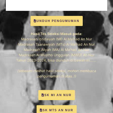
UNDUH PENGUMUMAN
Hasil Tes Seleksi Masuk pada:
Madrasah Ibtidaiyah (MI) Al Ma’had An Nur
Madrasah Tsanawiyah (MTs) Al Ma’had An Nur
Madrasah Aliyah (MA) Al Ma’had An Nur
Madrasah Al Wustho Unggulan (MWU) An Nur
Tahun 2023-2024, bisa diunduh di bawah ini……
(sebelum melihat hasil seleksi, mohon membaca
pengumuman di atas..!)
SK MI AN NUR
SK MTS AN NUR