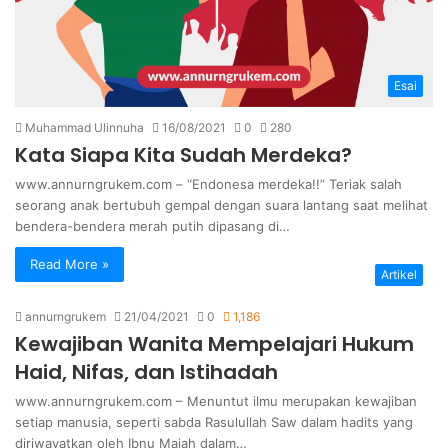
Esai
Muhammad Ulinnuha
16/08/2021
0
280
Kata Siapa Kita Sudah Merdeka?
www.annurngrukem.com – “Endonesa merdeka!!” Teriak salah
seorang anak bertubuh gempal dengan suara lantang saat melihat
bendera-bendera merah putih dipasang di…
Read More »
Artikel
annurngrukem
21/04/2021
0
1,186
Kewajiban Wanita Mempelajari Hukum
Haid, Nifas, dan Istihadah
www.annurngrukem.com – Menuntut ilmu merupakan kewajiban
setiap manusia, seperti sabda Rasulullah Saw dalam hadits yang
diriwayatkan oleh Ibnu Majah dalam…