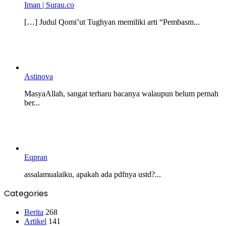
Iman | Surau.co
[…] Judul Qomi’ut Tughyan memiliki arti “Pembasm...
Astinova
MasyaAllah, sangat terharu bacanya walaupun belum pernah
ber...
Eqpran
assalamualaiku, apakah ada pdfnya ustd?...
Categories
Berita
268
Artikel
141