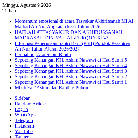
Minggu, Agustus 9 2026
Terbaru
Momentum emosional di acara Tasyakur Akhirissanah MI Al
Ma’had An Nur Angkatan ke-6 Tahun 2026
HAFLAH ATTASYAKUR DAN AKHIRUSSANAH
MADRASAH DINIYAH AL-FURQON KE-7
Informasi Penerimaan Santri Baru (PSB) Pondok Pesantren
An Nur Tahun Ajaran 2026/2027
Perihalmu, Aku Sebut Rindu
Sepotong Kenangan KH. Ashim Nawawi di Hati Santri 5
Sepotong Kenangan KH. Ashim Nawawi di Hati Santri 4
Sepotong Kenangan KH. Ashim Nawawi di Hati Santri 3
Sepotong Kenangan KH. Ashim Nawawi di Hati Santri 2
Sepotong Kenangan KH. Ashim Nawawi di Hati Santri 1
Mbah Yai ‘Ashim dan Ranting Pohon
Sidebar
Random Article
Log In
WhatsApp
Telegram
Instagram
YouTube
Twitter