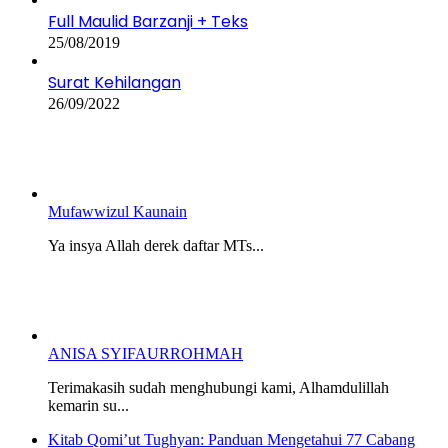
Full Maulid Barzanji + Teks
25/08/2019
Surat Kehilangan
26/09/2022
Mufawwizul Kaunain
Ya insya Allah derek daftar MTs...
ANISA SYIFAURROHMAH
Terimakasih sudah menghubungi kami, Alhamdulillah
kemarin su...
Kitab Qomi’ut Tughyan: Panduan Mengetahui 77 Cabang