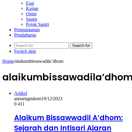
Esai
Kajian
Opini
Sastra
Pojok Santri
Pengumuman
Pendaftaran
Search for
Switch skin
Home
/
alaikumbissawadila’dhom
alaikumbissawadila’dho
Artikel
annurngrukem
19/12/2023
0
411
Alaikum Bissawwadil A’dhom:
Sejarah dan Intisari Ajaran