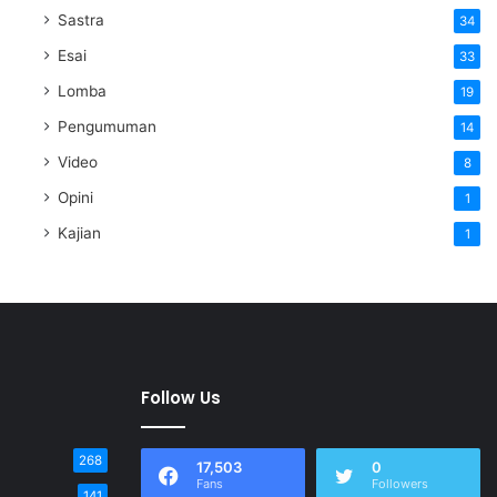
Sastra
34
Esai
33
Lomba
19
Pengumuman
14
Video
8
Opini
1
Kajian
1
Follow Us
268
17,503
0
Fans
Followers
141