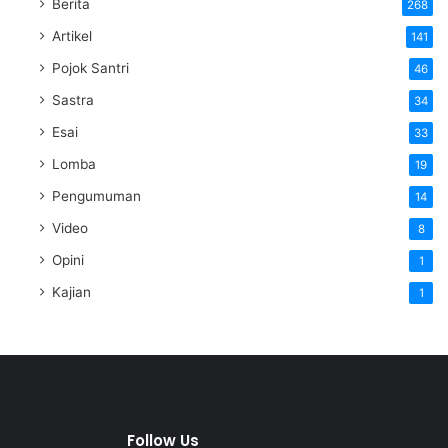
Berita
268
Artikel
141
Pojok Santri
46
Sastra
34
Esai
33
Lomba
19
Pengumuman
14
Video
8
Opini
1
Kajian
1
Follow Us