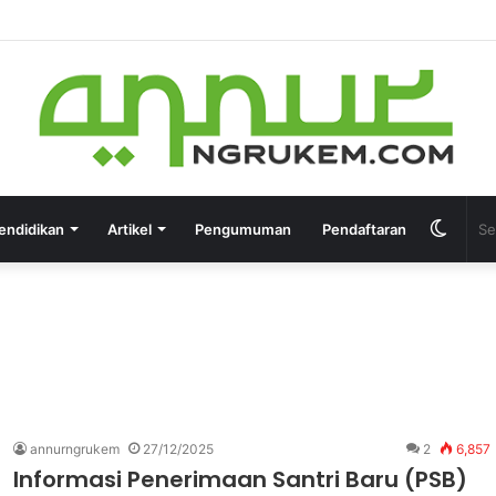
endidikan
Artikel
Pengumuman
Pendaftaran
annurngrukem
27/12/2025
2
6,857
Informasi Penerimaan Santri Baru (PSB)