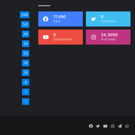
268
17,480
0
Fans
Followers
141
46
0
24,3000
Subscribers
Followers
34
33
19
14
8
1
1