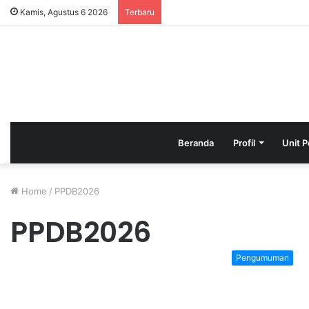
Kamis, Agustus 6 2026
Terbaru
Beranda
Profil
Unit P
Home
/
PPDB2026
PPDB2026
Pengumuman