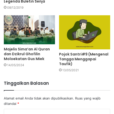
Legenda Buletin Senja
08/12/2019
Majelis Sima’an Al Quran
dan Dzikrul Ghofilin
Pojok Santri#9 (Mengenal
Moloekatan Gus Miek
Tangga Menggapai
Taufik)
14/05/2024
13/05/2021
Tinggalkan Balasan
Alamat email Anda tidak akan dipublikasikan.
Ruas yang wajib
ditandai
*
K