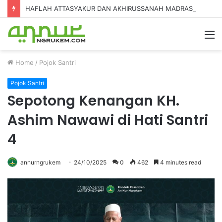
HAFLAH ATTASYAKUR DAN AKHIRUSSANAH MADRASAH DINIYAH AL-FURQON KE-7
Home
/
Pojok Santri
Pojok Santri
Sepotong Kenangan KH.
Ashim Nawawi di Hati Santri
4
annurngrukem
24/10/2025
0
462
4 minutes read