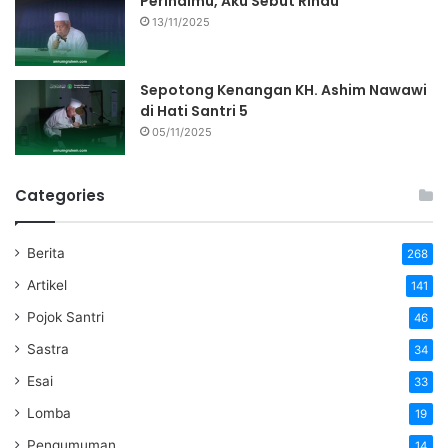
Perihalmu, Aku Sebut Rindu
13/11/2025
Sepotong Kenangan KH. Ashim Nawawi
di Hati Santri 5
05/11/2025
Categories
Berita
268
Artikel
141
Pojok Santri
46
Sastra
34
Esai
33
Lomba
19
Pengumuman
14