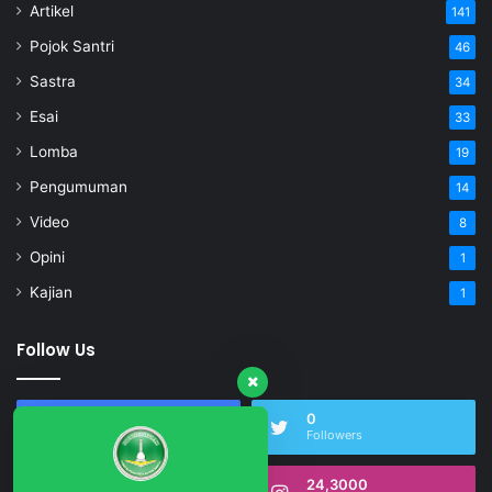
Artikel
141
Pojok Santri
46
Sastra
34
Esai
33
Lomba
19
Pengumuman
14
Video
8
Opini
1
Kajian
1
Follow Us
17,501
0
Fans
Followers
0
24,3000