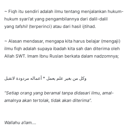
~ Fiqh itu sendiri adalah ilmu tentang menjalankan hukum-
hukum syari’at yang pengambilannya dari dalil-dalil
yang
tafshil
(terperinci) atau dari hasil ijtihad.
~ Alasan mendasar, mengapa kita harus belajar (mengaji)
ilmu fiqh adalah supaya ibadah kita sah dan diterima oleh
Allah SWT. Imam Ibnu Ruslan berkata dalam nadzomnya;
وكل من بغير علم يعمل * أعماله مردودة لاتقبل
“Setiap orang yang beramal tanpa didasari ilmu, amal-
amalnya akan tertolak, tidak akan diterima”.
Wallahu a’lam….