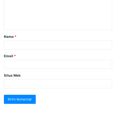
e
n
t
a
Nama
*
r
*
Email
*
Situs Web