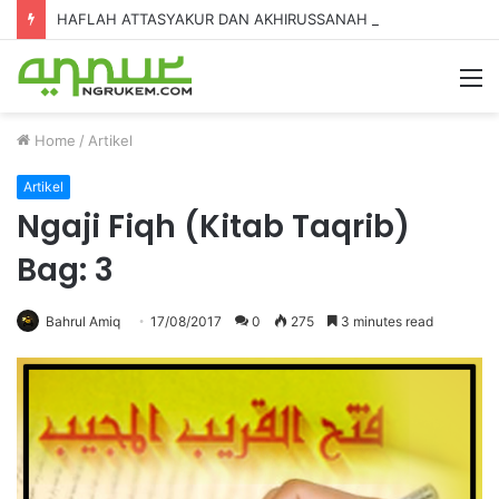
HAFLAH ATTASYAKUR DAN AKHIRUSSANAH MADRASAH DINIYAH AL-FURQON KE-7
Home
/
Artikel
Artikel
Ngaji Fiqh (Kitab Taqrib)
Bag: 3
Bahrul Amiq
17/08/2017
0
275
3 minutes read