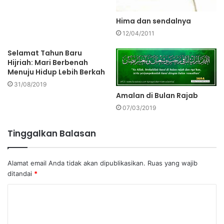
Hima dan sendalnya
12/04/2011
Selamat Tahun Baru
Hijriah: Mari Berbenah
Menuju Hidup Lebih Berkah
31/08/2019
Amalan di Bulan Rajab
07/03/2019
Tinggalkan Balasan
Alamat email Anda tidak akan dipublikasikan.
Ruas yang wajib
ditandai
*
K
o
m