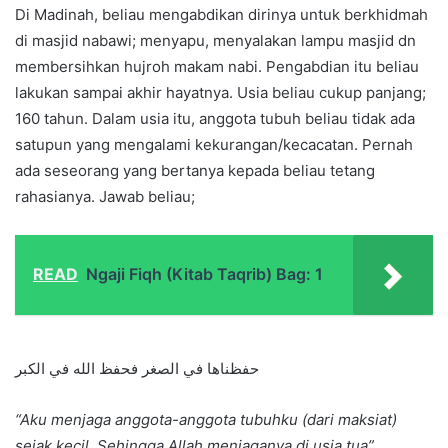
Di Madinah, beliau mengabdikan dirinya untuk berkhidmah
di masjid nabawi; menyapu, menyalakan lampu masjid dn
membersihkan hujroh makam nabi. Pengabdian itu beliau
lakukan sampai akhir hayatnya. Usia beliau cukup panjang;
160 tahun. Dalam usia itu, anggota tubuh beliau tidak ada
satupun yang mengalami kekurangan/kecacatan. Pernah
ada seseorang yang bertanya kepada beliau tetang
rahasianya. Jawab beliau;
READ
Ngaji Fiqh (Kitab Taqrib) Bag: 1
حفظناها في الصغر فحفظ الله في الكبر
“Aku menjaga anggota-anggota tubuhku (dari maksiat)
sejak kecil. Sehingga Allah menjaganya di usia tua”