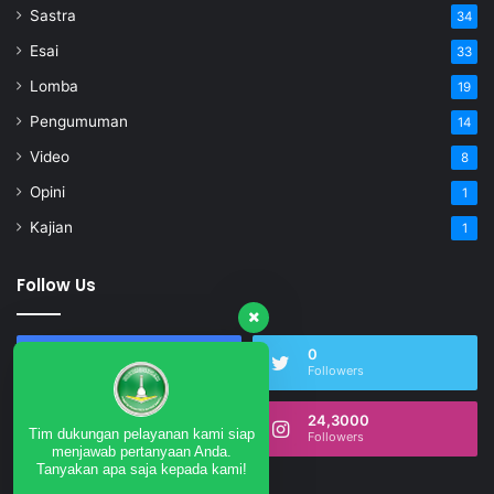
Sastra
34
Esai
33
Lomba
19
Pengumuman
14
Video
8
Opini
1
Kajian
1
Follow Us
17,490
0
Fans
Followers
0
24,3000
Tim dukungan pelayanan kami siap
Subscribers
Followers
menjawab pertanyaan Anda.
Tanyakan apa saja kepada kami!