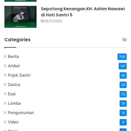
Sepotong Kenangan KH. Ashim Nawawi
di Hati Santri 5
05/11/2025
Categories
Berita
268
Artikel
141
Pojok Santri
46
Sastra
34
Esai
33
Lomba
19
Pengumuman
14
Video
8