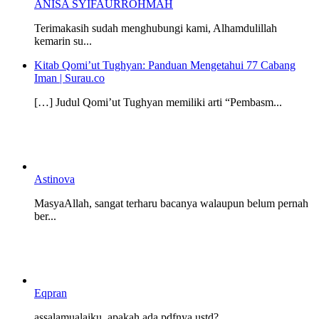
ANISA SYIFAURROHMAH
Terimakasih sudah menghubungi kami, Alhamdulillah
kemarin su...
Kitab Qomi’ut Tughyan: Panduan Mengetahui 77 Cabang
Iman | Surau.co
[…] Judul Qomi’ut Tughyan memiliki arti “Pembasm...
Astinova
MasyaAllah, sangat terharu bacanya walaupun belum pernah
ber...
Eqpran
assalamualaiku, apakah ada pdfnya ustd?...