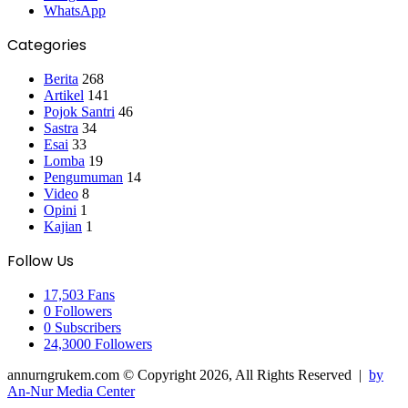
WhatsApp
Categories
Berita
268
Artikel
141
Pojok Santri
46
Sastra
34
Esai
33
Lomba
19
Pengumuman
14
Video
8
Opini
1
Kajian
1
Follow Us
17,503
Fans
0
Followers
0
Subscribers
24,3000
Followers
annurngrukem.com © Copyright 2026, All Rights Reserved |
by
An-Nur Media Center