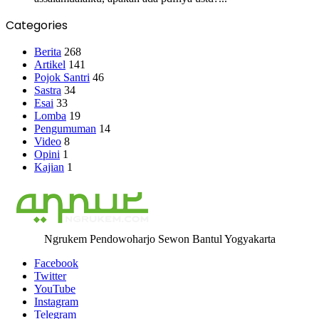
Categories
Berita
268
Artikel
141
Pojok Santri
46
Sastra
34
Esai
33
Lomba
19
Pengumuman
14
Video
8
Opini
1
Kajian
1
Ngrukem Pendowoharjo Sewon Bantul Yogyakarta
Facebook
Twitter
YouTube
Instagram
Telegram