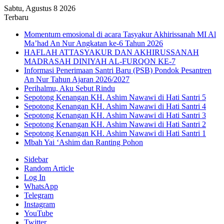
Sabtu, Agustus 8 2026
Terbaru
Momentum emosional di acara Tasyakur Akhirissanah MI Al
Ma’had An Nur Angkatan ke-6 Tahun 2026
HAFLAH ATTASYAKUR DAN AKHIRUSSANAH
MADRASAH DINIYAH AL-FURQON KE-7
Informasi Penerimaan Santri Baru (PSB) Pondok Pesantren
An Nur Tahun Ajaran 2026/2027
Perihalmu, Aku Sebut Rindu
Sepotong Kenangan KH. Ashim Nawawi di Hati Santri 5
Sepotong Kenangan KH. Ashim Nawawi di Hati Santri 4
Sepotong Kenangan KH. Ashim Nawawi di Hati Santri 3
Sepotong Kenangan KH. Ashim Nawawi di Hati Santri 2
Sepotong Kenangan KH. Ashim Nawawi di Hati Santri 1
Mbah Yai ‘Ashim dan Ranting Pohon
Sidebar
Random Article
Log In
WhatsApp
Telegram
Instagram
YouTube
Twitter