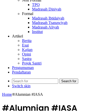
Non Formal
TPQ
Madrasah Diniyah
Formal
Madrasah Ibtidaiyah
Madrasah Tsanawiyah
Madrasah Aliyah
Institut
Artikel
Berita
Esai
Kajian
Opini
Sastra
Pojok Santri
Pengumuman
Pendaftaran
Search for
Switch skin
Home
/
#Alumnian #IASA
#Alumnian #IASA