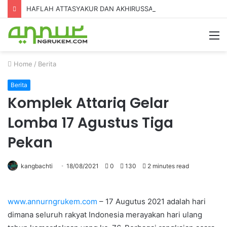
HAFLAH ATTASYAKUR DAN AKHIRUSSANAH MADRASAH DINIYAH AL-FURQON KE-7
Home
/
Berita
Berita
Komplek Attariq Gelar
Lomba 17 Agustus Tiga
Pekan
kangbachti
18/08/2021
0
130
2 minutes read
www.annurngrukem.com
– 17 Augutus 2021 adalah hari
dimana seluruh rakyat Indonesia merayakan hari ulang