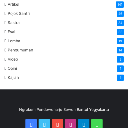
Artikel
141
Pojok Santri
46
Sastra
34
Esai
33
Lomba
19
Pengumuman
14
Video
8
Opini
1
Kajian
1
Ngrukem Pendowoharjo Sewon Bantul Yogyakarta