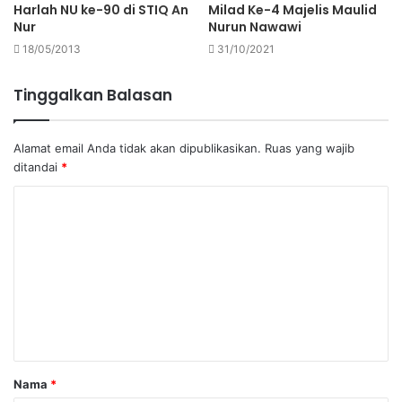
Harlah NU ke-90 di STIQ An
Milad Ke-4 Majelis Maulid
Nur
Nurun Nawawi
18/05/2013
31/10/2021
Tinggalkan Balasan
Alamat email Anda tidak akan dipublikasikan.
Ruas yang wajib
ditandai
*
K
o
m
e
n
t
a
Nama
*
r