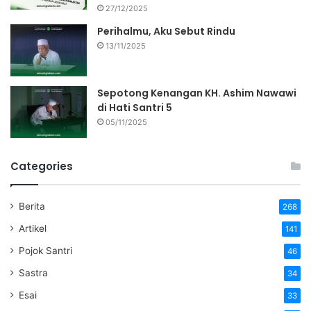
27/12/2025
Perihalmu, Aku Sebut Rindu
13/11/2025
Sepotong Kenangan KH. Ashim Nawawi
di Hati Santri 5
05/11/2025
Categories
Berita
268
Artikel
141
Pojok Santri
46
Sastra
34
Esai
33