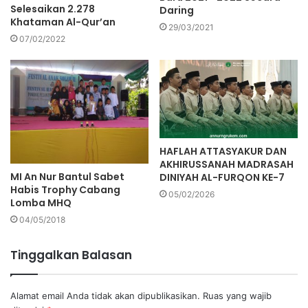
Selesaikan 2.278
Daring
Khataman Al-Qur’an
29/03/2021
07/02/2022
HAFLAH ATTASYAKUR DAN
AKHIRUSSANAH MADRASAH
MI An Nur Bantul Sabet
DINIYAH AL-FURQON KE-7
Habis Trophy Cabang
05/02/2026
Lomba MHQ
04/05/2018
Tinggalkan Balasan
Alamat email Anda tidak akan dipublikasikan.
Ruas yang wajib