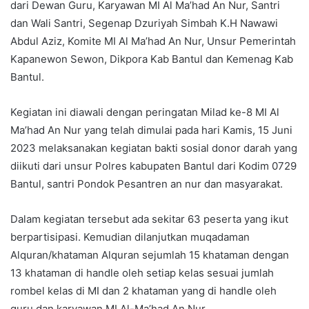
dari Dewan Guru, Karyawan MI Al Ma’had An Nur, Santri
dan Wali Santri, Segenap Dzuriyah Simbah K.H Nawawi
Abdul Aziz, Komite MI Al Ma’had An Nur, Unsur Pemerintah
Kapanewon Sewon, Dikpora Kab Bantul dan Kemenag Kab
Bantul.
Kegiatan ini diawali dengan peringatan Milad ke-8 MI Al
Ma’had An Nur yang telah dimulai pada hari Kamis, 15 Juni
2023 melaksanakan kegiatan bakti sosial donor darah yang
diikuti dari unsur Polres kabupaten Bantul dari Kodim 0729
Bantul, santri Pondok Pesantren an nur dan masyarakat.
Dalam kegiatan tersebut ada sekitar 63 peserta yang ikut
berpartisipasi. Kemudian dilanjutkan muqadaman
Alquran/khataman Alquran sejumlah 15 khataman dengan
13 khataman di handle oleh setiap kelas sesuai jumlah
rombel kelas di MI dan 2 khataman yang di handle oleh
guru dan karyawan MI Al-Ma’had An Nur.