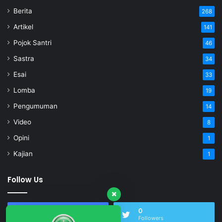
Berita
268
Artikel
141
Pojok Santri
46
Sastra
34
Esai
33
Lomba
19
Pengumuman
14
Video
8
Opini
1
Kajian
1
Follow Us
17,505
0
Fans
Followers