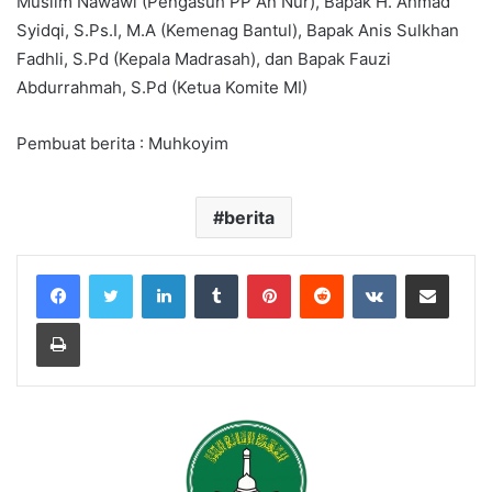
Muslim Nawawi (Pengasuh PP An Nur), Bapak H. Ahmad
Syidqi, S.Ps.I, M.A (Kemenag Bantul), Bapak Anis Sulkhan
Fadhli, S.Pd (Kepala Madrasah), dan Bapak Fauzi
Abdurrahmah, S.Pd (Ketua Komite MI)
Pembuat berita : Muhkoyim
berita