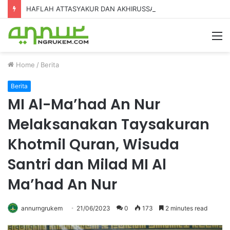
HAFLAH ATTASYAKUR DAN AKHIRUSSANAH MADRASAH DINIYAH AL-FURQON KE-7
Home
/
Berita
Berita
MI Al-Ma’had An Nur
Melaksanakan Taysakuran
Khotmil Quran, Wisuda
Santri dan Milad MI Al
Ma’had An Nur
annurngrukem
21/06/2023
0
173
2 minutes read