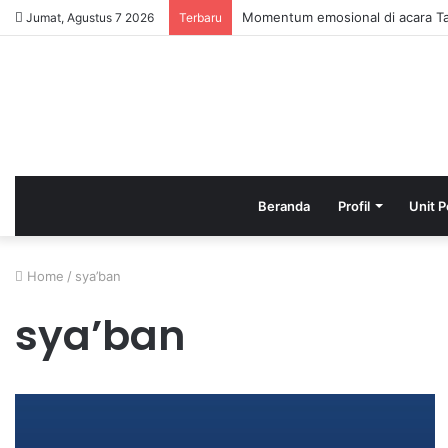
Momentum emosional di acara Ta
Jumat, Agustus 7 2026
Terbaru
Beranda
Profil
Unit P
Home
/
sya’ban
sya’ban