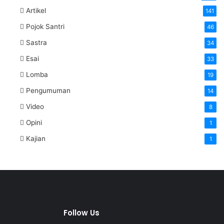
Artikel
141
Pojok Santri
46
Sastra
34
Esai
33
Lomba
19
Pengumuman
14
Video
8
Opini
1
Kajian
1
Follow Us