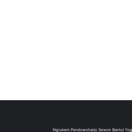
Ngrukem Pendowoharjo Sewon Bantul Yog