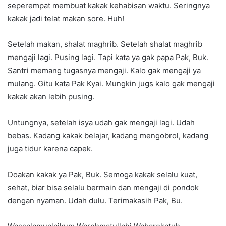
seperempat membuat kakak kehabisan waktu. Seringnya
kakak jadi telat makan sore. Huh!
Setelah makan, shalat maghrib. Setelah shalat maghrib
mengaji lagi. Pusing lagi. Tapi kata ya gak papa Pak, Buk.
Santri memang tugasnya mengaji. Kalo gak mengaji ya
mulang. Gitu kata Pak Kyai. Mungkin jugs kalo gak mengaji
kakak akan lebih pusing.
Untungnya, setelah isya udah gak mengaji lagi. Udah
bebas. Kadang kakak belajar, kadang mengobrol, kadang
juga tidur karena capek.
Doakan kakak ya Pak, Buk. Semoga kakak selalu kuat,
sehat, biar bisa selalu bermain dan mengaji di pondok
dengan nyaman. Udah dulu. Terimakasih Pak, Bu.