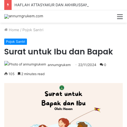
HAFLAH ATTASYAKUR DAN AKHIRUSSANAH MADRASAH DINIYAH AL-FURQON KE-7
Home
/
Pojok Santri
Pojok Santri
Surat untuk Ibu dan Bapak
annurngrukem
22/11/2024
0
105
2 minutes read