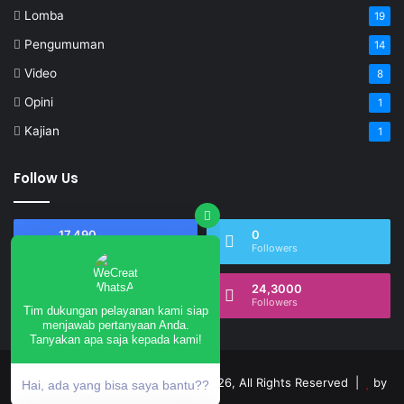
Lomba
19
Pengumuman
14
Video
8
Opini
1
Kajian
1
Follow Us
17,490
0
Fans
Followers
0
24,3000
Tim dukungan pelayanan kami siap
Subscribers
Followers
menjawab pertanyaan Anda.
Tanyakan apa saja kepada kami!
Hai, ada yang bisa saya bantu??
annurngrukem.com © Copyright 2026, All Rights Reserved |
by