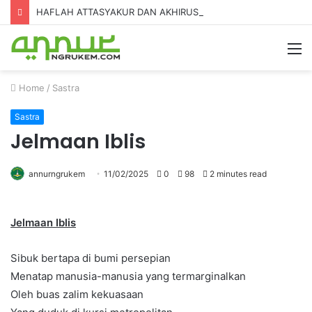
HAFLAH ATTASYAKUR DAN AKHIRUSSANAH MADRASAH DINIYAH AL-FURQON KE-7
Home
/
Sastra
Sastra
Jelmaan Iblis
annurngrukem
11/02/2025
0
98
2 minutes read
Jelmaan Iblis
Sibuk bertapa di bumi persepian
Menatap manusia-manusia yang termarginalkan
Oleh buas zalim kekuasaan