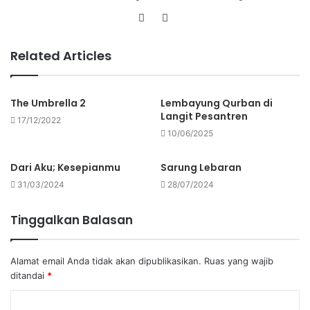
Related Articles
The Umbrella 2
Lembayung Qurban di
Langit Pesantren
17/12/2022
10/06/2025
Dari Aku; Kesepianmu
Sarung Lebaran
31/03/2024
28/07/2024
Tinggalkan Balasan
Alamat email Anda tidak akan dipublikasikan.
Ruas yang wajib
ditandai
*
K