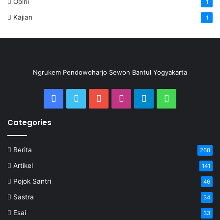
Opini
1
Kajian
1
Ngrukem Pendowoharjo Sewon Bantul Yogyakarta
Categories
Berita
268
Artikel
141
Pojok Santri
46
Sastra
34
Esai
33