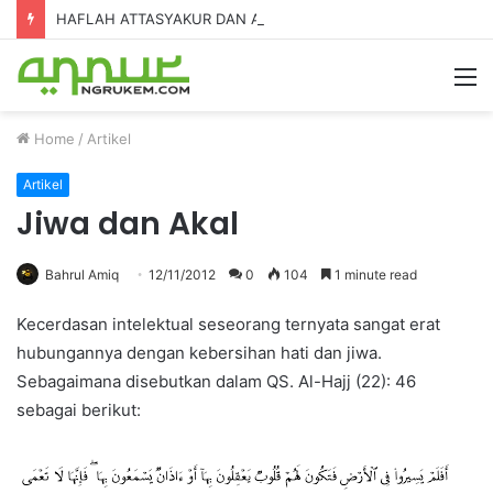
HAFLAH ATTASYAKUR DAN AKHIRUSSANAH MADRASAH DINIYAH AL-FURQON KE-7
Home
/
Artikel
Artikel
Jiwa dan Akal
Bahrul Amiq
12/11/2012
0
104
1 minute read
Kecerdasan intelektual seseorang ternyata sangat erat
hubungannya dengan kebersihan hati dan jiwa.
Sebagaimana disebutkan dalam QS. Al-Hajj (22): 46
sebagai berikut: