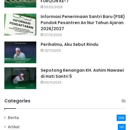
FURQON KE-7
05/02/2026
Informasi Penerimaan Santri Baru (PSB)
Pondok Pesantren An Nur Tahun Ajaran
2026/2027
27/12/2025
Perihalmu, Aku Sebut Rindu
13/11/2025
Sepotong Kenangan KH. Ashim Nawawi
di Hati Santri 5
05/11/2025
Categories
Berita
268
Artikel
141