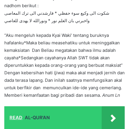
nadhom berikut :
شكوت الى وكيع سوء حفظي * فارشدني الى ترك المعاصى
واخبرني بان العلم نور * ونورالله لا يهدى للعاصي
“Aku mengeluh kepada Kyai Waki’ tentang buruknya
hafalanku*Maka beliau measehatiku untuk meninggalkan
kemaksiatan Dan Beliau megatakan bahwa ilmu adalah
cayaha*Sedangkan cayahanya Allah SWT tidak akan
diperuntukkan kepada orang-orang yang berbuat maksiat”
Dengan kebersihan hati (jiwa) maka akal menjadi jernih dan
dada terasa lapang. Dan inilah saatnya memfungsikan akal
untuk berfikir dan memunculkan ide-ide yang cemerlang.
Memberi kemanfaatan bagi pribadi dan sesama.
Anum Ln
READ
AL-QUR'AN