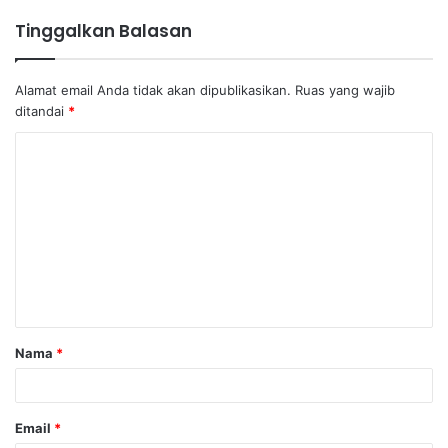
Tinggalkan Balasan
Alamat email Anda tidak akan dipublikasikan.
Ruas yang wajib
ditandai
*
K
o
m
e
n
t
a
Nama
*
r
*
Email
*