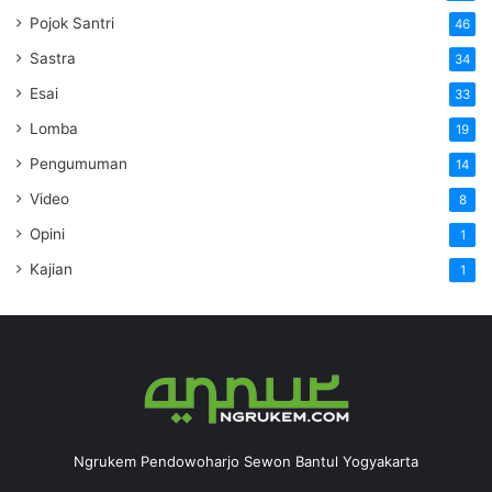
Pojok Santri
46
Sastra
34
Esai
33
Lomba
19
Pengumuman
14
Video
8
Opini
1
Kajian
1
Ngrukem Pendowoharjo Sewon Bantul Yogyakarta