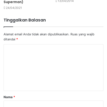
13/04/2014
Superman)
24/04/2021
Tinggalkan Balasan
Alamat email Anda tidak akan dipublikasikan.
Ruas yang wajib
ditandai
*
K
o
m
e
n
t
a
Nama
*
r
*