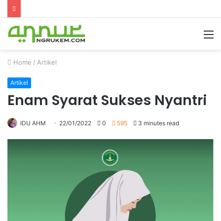
Home
/
Artikel
Artikel
Enam Syarat Sukses Nyantri
IDU AHM
22/01/2022
0
595
3 minutes read