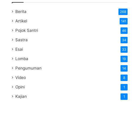
Berita
268
Artikel
141
Pojok Santri
46
Sastra
34
Esai
33
Lomba
19
Pengumuman
14
Video
8
Opini
1
Kajian
1