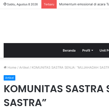
HAFLAH ATTASYAKUR DAN AKH
Sabtu, Agustus 8 2026
Terbaru
Beranda
Profil
Unit P
Home
/
Artikel
/
KOMUNITAS SASTRA SENJA: “MUJAHADAH SASTR
Artikel
KOMUNITAS SASTRA 
SASTRA”