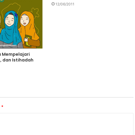
12/06/2011
a Mempelajari
, dan Istihadah
i
*