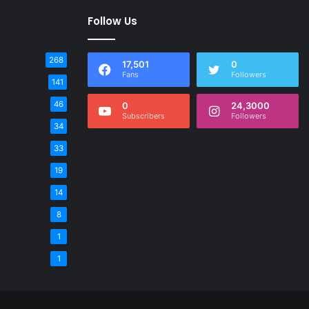
Follow Us
268
17,501
0
Fans
Followers
141
46
0
24,3000
Subscribers
Followers
34
33
19
14
8
1
1