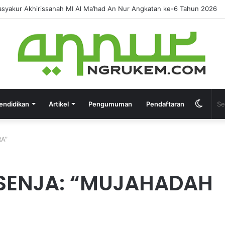
IRUSSANAH MADRASAH DINIYAH AL-FURQON KE-7
endidikan
Artikel
Pengumuman
Pendaftaran
A”
SENJA: “MUJAHADAH