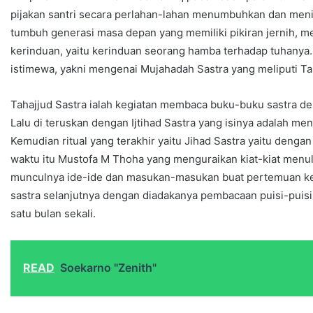
pijakan santri secara perlahan-lahan menumbuhkan dan menin
tumbuh generasi masa depan yang memiliki pikiran jernih, m
kerinduan, yaitu kerinduan seorang hamba terhadap tuhanya. Le
istimewa, yakni mengenai Mujahadah Sastra yang meliputi Taha
Tahajjud Sastra ialah kegiatan membaca buku-buku sastra d
Lalu di teruskan dengan Ijtihad Sastra yang isinya adalah men
Kemudian ritual yang terakhir yaitu Jihad Sastra yaitu denga
waktu itu Mustofa M Thoha yang menguraikan kiat-kiat menuli
munculnya ide-ide dan masukan-masukan buat pertemuan 
sastra selanjutnya dengan diadakanya pembacaan puisi-puisi (D
satu bulan sekali.
READ
Soekarno "Zenith"