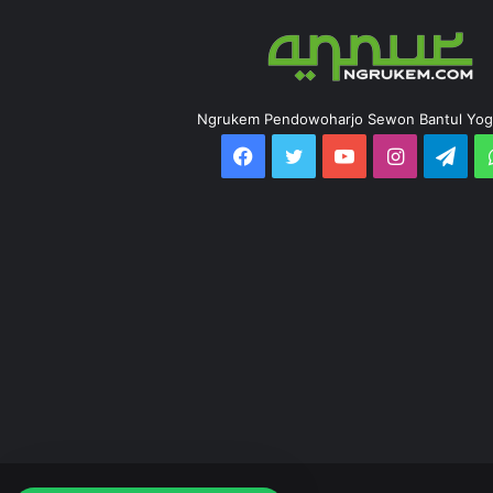
Ngrukem Pendowoharjo Sewon Bantul Yog
Tim dukungan pelayanan kami siap
menjawab pertanyaan Anda.
Tanyakan apa saja kepada kami!
Hai, ada yang bisa saya bantu??