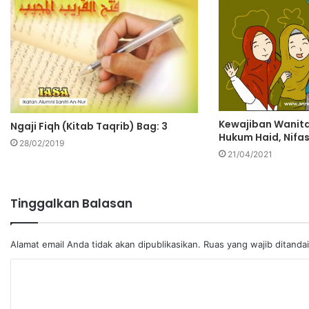
Kewajiban Wanit
Ngaji Fiqh (Kitab Taqrib) Bag: 3
Hukum Haid, Nifas
28/02/2019
21/04/2021
Tinggalkan Balasan
Alamat email Anda tidak akan dipublikasikan.
Ruas yang wajib ditanda
K
o