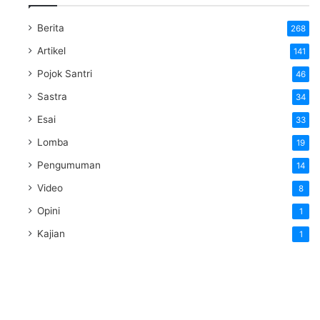
Berita
268
Artikel
141
Pojok Santri
46
Sastra
34
Esai
33
Lomba
19
Pengumuman
14
Video
8
Opini
1
Kajian
1