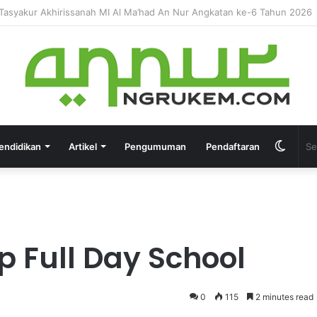
HIRUSSANAH MADRASAH DINIYAH AL-FURQON KE-7
endidikan
Artikel
Pengumuman
Pendaftaran
p Full Day School
0
115
2 minutes read