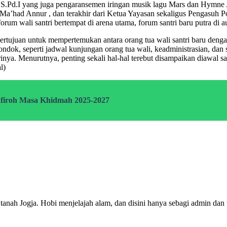
S.Pd.I yang juga pengaransemen iringan musik lagu Mars dan Hymne A
-Ma’had Annur , dan terakhir dari Ketua Yayasan sekaligus Pengasuh 
rum wali santri bertempat di arena utama, forum santri baru putra di aula
 bertujuan untuk mempertemukan antara orang tua wali santri baru de
ondok, seperti jadwal kunjungan orang tua wali, keadministrasian, dan 
rinya. Menurutnya, penting sekali hal-hal terebut disampaikan diawal
l)
firoh Masa Khidmah 2025-2027
anah Jogja. Hobi menjelajah alam, dan disini hanya sebagi admin dan t