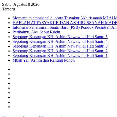
Sabtu, Agustus 8 2026
Terbaru
Momentum emosional di acara Tasyakur Akhirissanah MI Al 
HAFLAH ATTASYAKUR DAN AKHIRUSSANAH MADRA
Informasi Penerimaan Santri Baru (PSB) Pondok Pesantren A
Perihalmu, Aku Sebut Rindu
Sepotong Kenangan KH. Ashim Nawawi di Hati Santri 5
Sepotong Kenangan KH. Ashim Nawawi di Hati Santri 4
Sepotong Kenangan KH. Ashim Nawawi di Hati Santri 3
Sepotong Kenangan KH. Ashim Nawawi di Hati Santri 2
Sepotong Kenangan KH. Ashim Nawawi di Hati Santri 1
Mbah Yai ‘Ashim dan Ranting Pohon