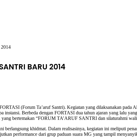
 2014
I SANTRI BARU 2014
RTASI (Forum Ta’aruf Santri). Kegiatan yang dilaksanakan pada Ahad 
pa instansi. Berbeda dengan FORTASI dua tahun ajaran yang lalu yang si
atan yang bertemakan “FORUM TA’ARUF SANTRI dan silaturahmi wali sant
erlangsung khidmat. Dalam realisasinya, kegiatan ini meliputi pena
njutkan performance dari grup paduan suara MG yang tampil menyanyi