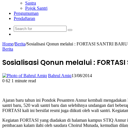
Sastra
Pojok Santri
Pengumuman
Pendaftaran
Home
/
Berita
/
Sosialisasi Qonun melalui : FORTASI SANTRI BARU
Berita
Sosialisasi Qonun melalui : FORTAS
Bahrul Amiq
13/08/2014
0
62
1 minute read
Ajaran baru tahun ini Pondok Pesantren Annur kembali mengadakan FO
santri baru, 520 wali santri baru dan selebihnya undangan dari bebera
FORTASI kali ini bersifat resmi juga diikuti oleh wali santri. Kegi
Kegiatan FORTASI yang diadakan di halaman kampus STIQ Annur ini b
pembacaan kalam ilahi oleh saudara Choirul Munada, kemudian dila