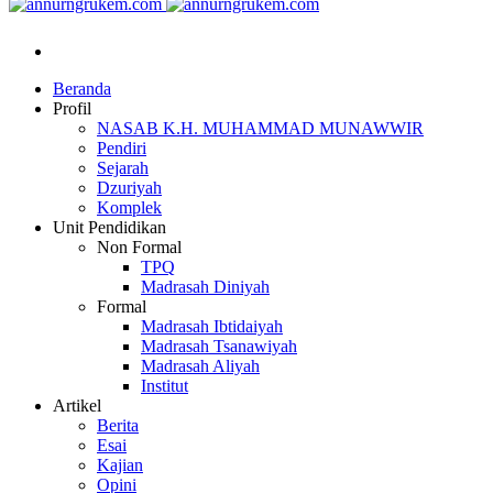
Beranda
Profil
NASAB K.H. MUHAMMAD MUNAWWIR
Pendiri
Sejarah
Dzuriyah
Komplek
Unit Pendidikan
Non Formal
TPQ
Madrasah Diniyah
Formal
Madrasah Ibtidaiyah
Madrasah Tsanawiyah
Madrasah Aliyah
Institut
Artikel
Berita
Esai
Kajian
Opini