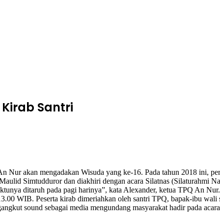
Kirab Santri
ur akan mengadakan Wisuda yang ke-16. Pada tahun 2018 ini, pertama
Maulid Simtudduror dan diakhiri dengan acara Silatnas (Silaturahmi N
ktunya ditaruh pada pagi harinya”, kata Alexander, ketua TPQ An Nur.
.00 WIB. Peserta kirab dimeriahkan oleh santri TPQ, bapak-ibu wali sa
ngangkut sound sebagai media mengundang masyarakat hadir pada acara 