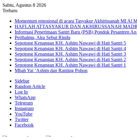
Sabtu, Agustus 8 2026
Terbaru
Momentum emosional di acara Tasyakur Akhirissanah MI Al 
HAFLAH ATTASYAKUR DAN AKHIRUSSANAH MADRA
Informasi Penerimaan Santri Baru (PSB) Pondok Pesantren A
Perihalmu, Aku Sebut Rindu
Sepotong Kenangan KH. Ashim Nawawi di Hati Santri 5
Sepotong Kenangan KH. Ashim Nawawi di Hati Santri 4
Sepotong Kenangan KH. Ashim Nawawi di Hati Santri 3
Sepotong Kenangan KH. Ashim Nawawi di Hati Santri 2
Sepotong Kenangan KH. Ashim Nawawi di Hati Santri 1
Mbah Yai ‘Ashim dan Ranting Pohon
Sidebar
Random Article
Log In
WhatsApp
Telegram
Instagram
YouTube
Twitter
Facebook