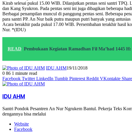
Kirab selesai pukul 15.00 WIB. Dilanjutkan pentas seni santri TPQ. 
dan Kang Syukron. Pada pentas seni ini juga dibagikan beberapa had
Berbagai penampilan muncul di panggung pentas seni. Beberapa pena
para santri PP. An Nur baik putra maupun putri banyak yang antusia
Acara berakhir pada pukul 17.00 WIB. Persembahan terakhir hasil 
Nur. *(IDU)
READ
Pembukaan Kegiatan Ramadhan Fil Ma’had 1445 H: 
IDU AHM
19/11/2018
0
86
1 minute read
Facebook
Twitter
LinkedIn
Tumblr
Pinterest
Reddit
VKontakte
Share
IDU AHM
Santri Pondok Pesantren An Nur Ngrukem Bantul. Pekerja Teks Kome
dengannya bisa melalui
Website
Facebook