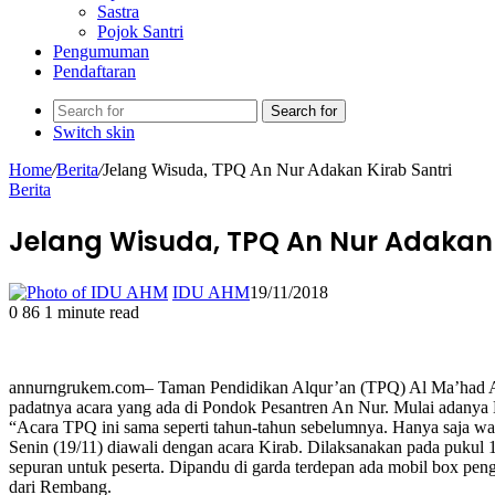
Sastra
Pojok Santri
Pengumuman
Pendaftaran
Search for
Switch skin
Home
/
Berita
/
Jelang Wisuda, TPQ An Nur Adakan Kirab Santri
Berita
Jelang Wisuda, TPQ An Nur Adakan 
IDU AHM
19/11/2018
0
86
1 minute read
annurngrukem.com– Taman Pendidikan Alqur’an (TPQ) Al Ma’had An N
padatnya acara yang ada di Pondok Pesantren An Nur. Mulai adanya 
“Acara TPQ ini sama seperti tahun-tahun sebelumnya. Hanya saja wa
Senin (19/11) diawali dengan acara Kirab. Dilaksanakan pada pukul 13
sepuran untuk peserta. Dipandu di garda terdepan ada mobil box pe
dari Rembang.