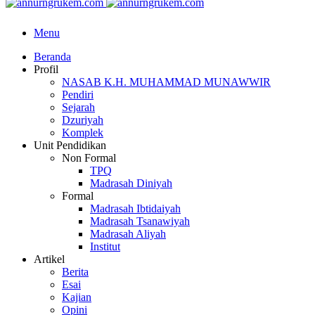
Menu
Beranda
Profil
NASAB K.H. MUHAMMAD MUNAWWIR
Pendiri
Sejarah
Dzuriyah
Komplek
Unit Pendidikan
Non Formal
TPQ
Madrasah Diniyah
Formal
Madrasah Ibtidaiyah
Madrasah Tsanawiyah
Madrasah Aliyah
Institut
Artikel
Berita
Esai
Kajian
Opini