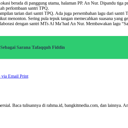
Lokasi berada di panggung utama, halaman PP. An Nur. Dipandu tiga pre
iah perlombaan santri TPQ.
mpilan tarian dari santri TPQ. Ada juga persembahan lagu dari sant
s ikut menonton. Sering pula tepuk tangan memecahkan suasana yang g
kolaborasi dengan santri MTs Al Ma’had An Nur. Membawakan lagu “S
Sebagai Sarana Tafaqquh Fiddin
 via Email
Print
rsial. Baca tulisannya di rahma.id, bangkitmedia.com, dan lainnya.