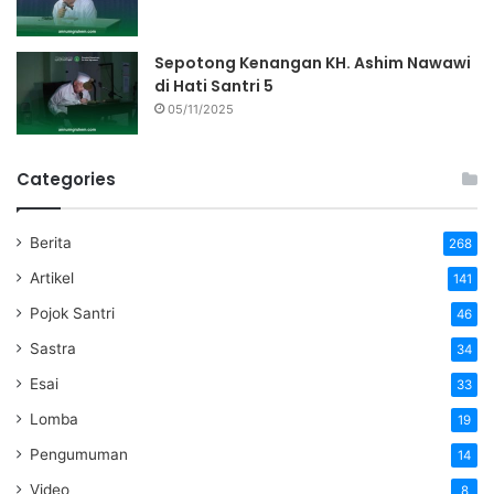
Sepotong Kenangan KH. Ashim Nawawi
di Hati Santri 5
05/11/2025
Categories
Berita
268
Artikel
141
Pojok Santri
46
Sastra
34
Esai
33
Lomba
19
Pengumuman
14
Video
8