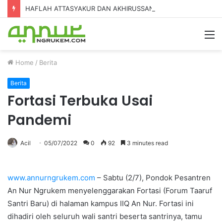
HAFLAH ATTASYAKUR DAN AKHIRUSSANAH MADRASAH DINIYAH AL-FURQON KE-7
Home
/
Berita
Berita
Fortasi Terbuka Usai
Pandemi
Acil
05/07/2022
0
92
3 minutes read
www.annurngrukem.com
– Sabtu (2/7), Pondok Pesantren
An Nur Ngrukem menyelenggarakan Fortasi (Forum Taaruf
Santri Baru) di halaman kampus IIQ An Nur. Fortasi ini
dihadiri oleh seluruh wali santri beserta santrinya, tamu