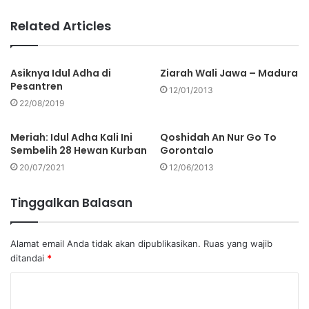
Related Articles
Asiknya Idul Adha di
Ziarah Wali Jawa – Madura
Pesantren
12/01/2013
22/08/2019
Meriah: Idul Adha Kali Ini
Qoshidah An Nur Go To
Sembelih 28 Hewan Kurban
Gorontalo
20/07/2021
12/06/2013
Tinggalkan Balasan
Alamat email Anda tidak akan dipublikasikan.
Ruas yang wajib
ditandai
*
K
o