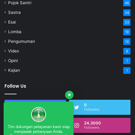
Pojok Santri
46
Sastra
34
Esai
33
Lomba
19
Pengumuman
14
Video
8
Opini
1
Kajian
1
Follow Us
17,497
0
Fans
Followers
0
24,3000
Tim dukungan pelayanan kami siap
Subscribers
Followers
menjawab pertanyaan Anda.