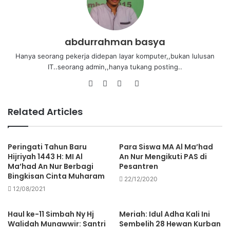
abdurrahman basya
Hanya seorang pekerja didepan layar komputer,,bukan lulusan
IT..seorang admin,,hanya tukang posting..
Related Articles
Peringati Tahun Baru
Para Siswa MA Al Ma’had
Hijriyah 1443 H: MI Al
An Nur Mengikuti PAS di
Ma’had An Nur Berbagi
Pesantren
Bingkisan Cinta Muharam
22/12/2020
12/08/2021
Haul ke-11 Simbah Ny Hj
Meriah: Idul Adha Kali Ini
Walidah Munawwir: Santri
Sembelih 28 Hewan Kurban