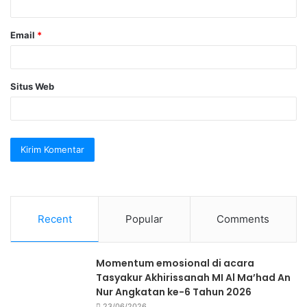
*
Email
*
Situs Web
Recent
Popular
Comments
Momentum emosional di acara
Tasyakur Akhirissanah MI Al Ma’had An
Nur Angkatan ke-6 Tahun 2026
23/06/2026