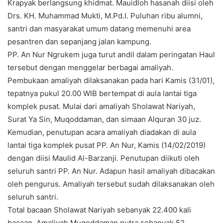
Krapyak berlangsung khidmat. Mauidloh hasanah diisi oleh
Drs. KH. Muhammad Mukti, M.Pd.I. Puluhan ribu alumni,
santri dan masyarakat umum datang memenuhi area
pesantren dan sepanjang jalan kampung.
PP. An Nur Ngrukem juga turut andil dalam peringatan Haul
tersebut dengan menggelar berbagai amaliyah.
Pembukaan amaliyah dilaksanakan pada hari Kamis (31/01),
tepatnya pukul 20.00 WIB bertempat di aula lantai tiga
komplek pusat. Mulai dari amaliyah Sholawat Nariyah,
Surat Ya Sin, Muqoddaman, dan simaan Alquran 30 juz.
Kemudian, penutupan acara amaliyah diadakan di aula
lantai tiga komplek pusat PP. An Nur, Kamis (14/02/2019)
dengan diisi Maulid Al-Barzanji. Penutupan diikuti oleh
seluruh santri PP. An Nur. Adapun hasil amaliyah dibacakan
oleh pengurus. Amaliyah tersebut sudah dilaksanakan oleh
seluruh santri.
Total bacaan Sholawat Nariyah sebanyak 22.400 kali
bacaan. Amaliyah Muqoddaman putra sebanyak 52