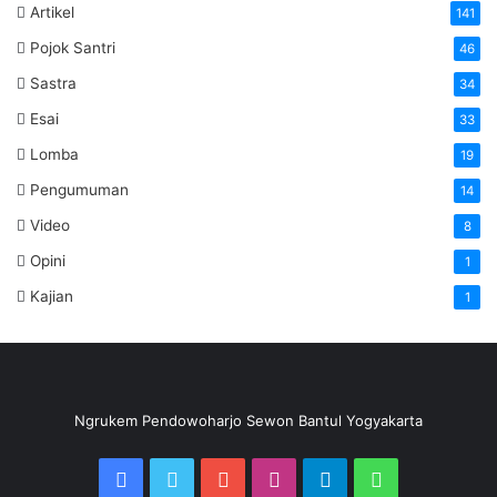
Artikel
141
Pojok Santri
46
Sastra
34
Esai
33
Lomba
19
Pengumuman
14
Video
8
Opini
1
Kajian
1
Ngrukem Pendowoharjo Sewon Bantul Yogyakarta