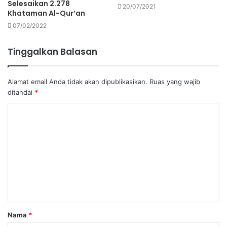
Selesaikan 2.278
20/07/2021
Khataman Al-Qur’an
07/02/2022
Tinggalkan Balasan
Alamat email Anda tidak akan dipublikasikan.
Ruas yang wajib
ditandai
*
K
o
m
e
n
t
a
Nama
*
r