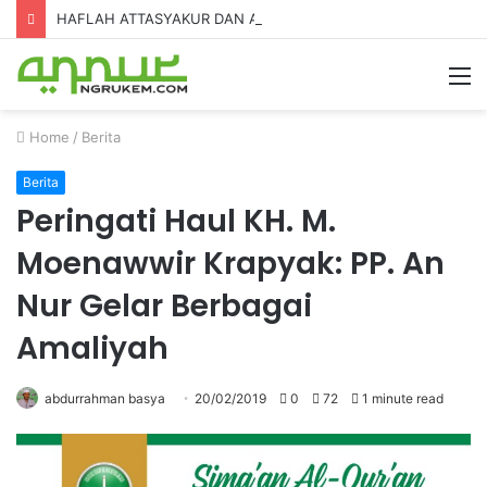
HAFLAH ATTASYAKUR DAN AKHIRUSSANAH MADRASAH DINIYAH AL-FURQON KE-7
Home
/
Berita
Berita
Peringati Haul KH. M.
Moenawwir Krapyak: PP. An
Nur Gelar Berbagai
Amaliyah
abdurrahman basya
20/02/2019
0
72
1 minute read