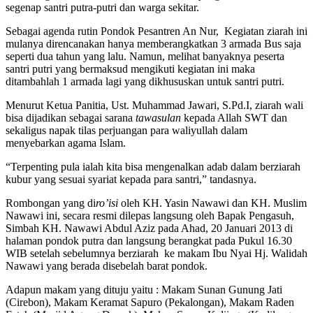
segenap santri putra-putri dan warga sekitar.
Sebagai agenda rutin Pondok Pesantren An Nur, Kegiatan ziarah ini
mulanya direncanakan hanya memberangkatkan 3 armada Bus saja
seperti dua tahun yang lalu. Namun, melihat banyaknya peserta
santri putri yang bermaksud mengikuti kegiatan ini maka
ditambahlah 1 armada lagi yang dikhususkan untuk santri putri.
Menurut Ketua Panitia, Ust. Muhammad Jawari, S.Pd.I, ziarah wali
bisa dijadikan sebagai sarana
tawasulan
kepada Allah SWT dan
sekaligus napak tilas perjuangan para waliyullah dalam
menyebarkan agama Islam.
“Terpenting pula ialah kita bisa mengenalkan adab dalam berziarah
kubur yang sesuai syariat kepada para santri,” tandasnya.
Rombongan yang di
ro’isi
oleh KH. Yasin Nawawi dan KH. Muslim
Nawawi ini, secara resmi dilepas langsung oleh Bapak Pengasuh,
Simbah KH. Nawawi Abdul Aziz pada Ahad, 20 Januari 2013 di
halaman pondok putra dan langsung berangkat pada Pukul 16.30
WIB setelah sebelumnya berziarah ke makam Ibu Nyai Hj. Walidah
Nawawi yang berada disebelah barat pondok.
Adapun makam yang dituju yaitu : Makam Sunan Gunung Jati
(Cirebon), Makam Keramat Sapuro (Pekalongan), Makam Raden