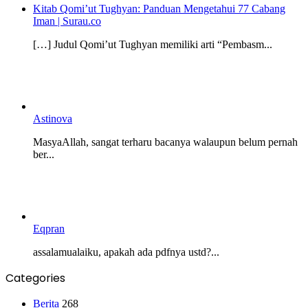
Kitab Qomi’ut Tughyan: Panduan Mengetahui 77 Cabang
Iman | Surau.co
[…] Judul Qomi’ut Tughyan memiliki arti “Pembasm...
Astinova
MasyaAllah, sangat terharu bacanya walaupun belum pernah
ber...
Eqpran
assalamualaiku, apakah ada pdfnya ustd?...
Categories
Berita
268