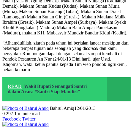
Fatah (Masjid Agung Demak), Makan Sunan Kalijaga (Kadilangu
Demak), Makam Sunan Kudus (Kudus), Makam Sunan Muria
(Muria), Makam Sunan Bonang (Tuban), Makam Sunan Drajat
(Lamongan) Makam Sunan Giri (Gresik), Makam Maulana Malik
Ibrahim (Gresik), Makam Sunan Ampel (Surbaya), Makam Syekh
Kholil Bangkalan ( Madura) Makam Batu Ampar Pamekasan
(Madura), makam KH. Mubassyir Mundzir Bandar Kidul (Kediri).
“Alhamdulillah, ziarah pada tahun ini berjalan lancar meskipun dari
beberapa tempat tujuan ada sebagian yang di
cancel
dan kami
bersyukur Rombongan dapat dengan selamat sampai kembali di
Pondok Pesantren An Nur (24/01/13 Dini hari), ujar Ustd.
Istiqomah, wakil ketua panitia kepada Tim web pondok-ngrukem ,
pekan kemarin.
READ
Wakil Bupati Semangati Santri
dalam Acara “Santri Siap Mandiri”
Bahrul Amiq
12/01/2013
0
297
1 minute read
LinkedIn
Tumblr
Pinterest
Reddit
VKontakte
Share
Print
Facebook
Twitter
via
Email