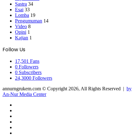
Sastra
34
Esai
33
Lomba
19
Pengumuman
14
Video
8
Opini
1
Kajian
1
Follow Us
17,501
Fans
0
Followers
0
Subscribers
24,3000
Followers
annurngrukem.com © Copyright 2026, All Rights Reserved |
by
An-Nur Media Center
Facebook
Twitter
YouTube
Instagram
Telegram
WhatsApp