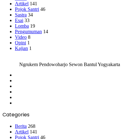
Artikel
141
Pojok Santri
46
Sastra
34
Esai
33
Lomba
19
Pengumuman
14
Video
8
Opini
1
Kajian
1
Ngrukem Pendowoharjo Sewon Bantul Yogyakarta
Facebook
Twitter
YouTube
Instagram
Telegram
WhatsApp
Categories
Berita
268
Artikel
141
Pojok Santri
46