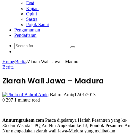
Esai
Kajian
Opini
Sastra
Pojok Santri
Pengumuman
Pendaftaran
Search
Switch
for
skin
Home
/
Berita
/
Ziarah Wali Jawa – Madura
Berita
Ziarah Wali Jawa – Madura
Bahrul Amiq
12/01/2013
0
297
1 minute read
Annurngrukem.com
Pasca digelarnya Harlah Pesantren yang ke-
36 dan Wisuda TPQ An Nur Angkatan ke-13, Pondok Pesantren An
Nur mengadakan ziarah wali Jawa-Madura yang melibatkan