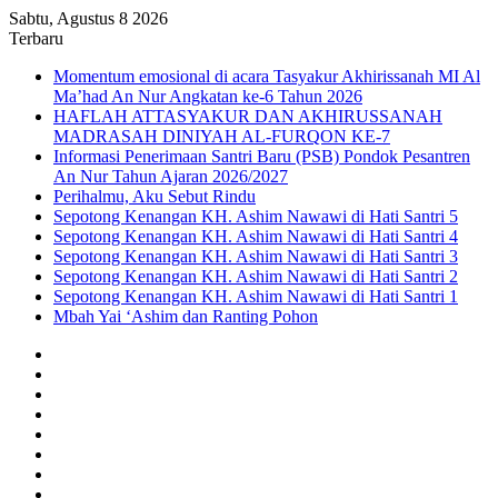
Sabtu, Agustus 8 2026
Terbaru
Momentum emosional di acara Tasyakur Akhirissanah MI Al
Ma’had An Nur Angkatan ke-6 Tahun 2026
HAFLAH ATTASYAKUR DAN AKHIRUSSANAH
MADRASAH DINIYAH AL-FURQON KE-7
Informasi Penerimaan Santri Baru (PSB) Pondok Pesantren
An Nur Tahun Ajaran 2026/2027
Perihalmu, Aku Sebut Rindu
Sepotong Kenangan KH. Ashim Nawawi di Hati Santri 5
Sepotong Kenangan KH. Ashim Nawawi di Hati Santri 4
Sepotong Kenangan KH. Ashim Nawawi di Hati Santri 3
Sepotong Kenangan KH. Ashim Nawawi di Hati Santri 2
Sepotong Kenangan KH. Ashim Nawawi di Hati Santri 1
Mbah Yai ‘Ashim dan Ranting Pohon
Sidebar
Random
Article
Log
In
WhatsApp
Telegram
Instagram
YouTube
Twitter