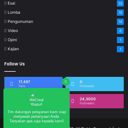
Esai
33
Lomba
19
Pengumuman
14
Video
8
Opini
1
Kajian
1
Follow Us
17,497
0
Fans
Followers
0
24,3000
Tim dukungan pelayanan kami siap
Subscribers
Followers
menjawab pertanyaan Anda.
Tanyakan apa saja kepada kami!
Hai, ada yang bisa saya bantu??