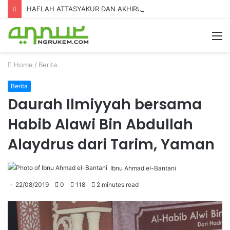
HAFLAH ATTASYAKUR DAN AKHIRUSSANAH MADRASAH DINIYAH AL-FURQON KE-7
Home
/
Berita
Berita
Daurah Ilmiyyah bersama
Habib Alawi Bin Abdullah
Alaydrus dari Tarim, Yaman
Ibnu Ahmad el-Bantani
22/08/2019
0
118
2 minutes read