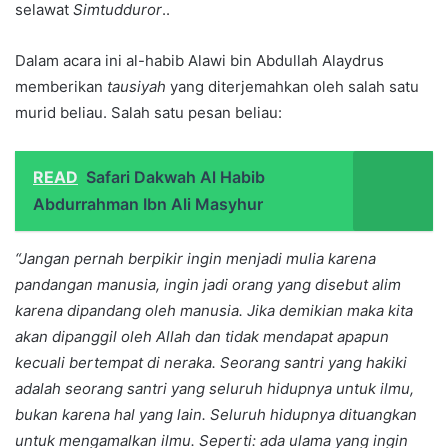
selawat
S
imtudduror
..
Dalam acara ini al-habib Alawi bin Abdullah Alaydrus
memberikan
tausiyah
yang diterjemahkan oleh salah satu
murid beliau. Salah satu pesan beliau:
READ
Safari Dakwah Al Habib
Abdurrahman Ibn Ali Masyhur
“Jangan pernah berpikir ingin menjadi mulia karena
pandangan manusia, ingin jadi orang yang disebut alim
karena dipandang oleh manusia. Jika demikian maka kita
akan dipanggil oleh Allah dan tidak mendapat apapun
kecuali bertempat di neraka.
S
eorang santri yang hakiki
adalah seorang santri yang seluruh hidupnya untuk ilmu,
bukan karena hal yang lain. Seluruh hidupnya dituangkan
untuk mengamalkan ilmu.
S
eperti
:
ada ulama yang ingin