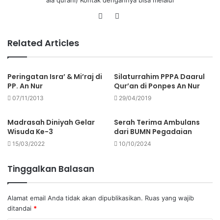
ala qurani) Kontak dengannya bisa melalui
Related Articles
Peringatan Isra’ & Mi’raj di
Silaturrahim PPPA Daarul
PP. An Nur
Qur’an di Ponpes An Nur
07/11/2013
29/04/2019
Madrasah Diniyah Gelar
Serah Terima Ambulans
Wisuda Ke-3
dari BUMN Pegadaian
15/03/2022
10/10/2024
Tinggalkan Balasan
Alamat email Anda tidak akan dipublikasikan.
Ruas yang wajib
ditandai
*