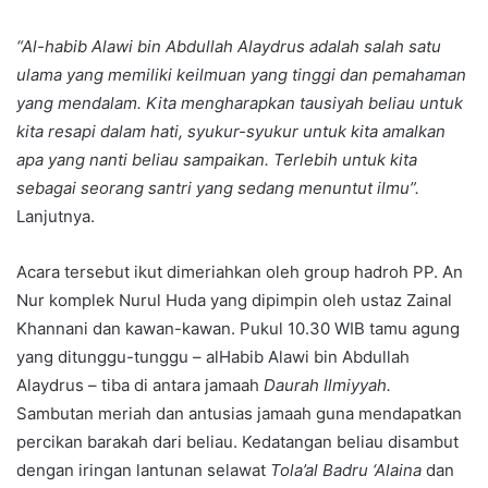
“Al-habib Alawi bin Abdullah Alaydrus adalah salah satu
ulama yang memiliki keilmuan yang tinggi dan pemahaman
yang mendalam.
K
ita mengharapkan
t
ausiyah beliau untuk
kita resapi dalam hati, syukur-syukur untuk kita amalkan
apa yang nanti beliau sampaikan. Terlebih untuk kita
sebagai seorang santri yang sedang menuntut ilmu”.
Lanjutnya.
Acara tersebut ikut dimeriahkan oleh group hadroh PP. An
Nur komplek Nurul Huda yang dipimpin oleh ustaz Zainal
Khannani dan kawan-kawan. Pukul 10.30 WIB tamu agung
yang ditunggu-tunggu – alHabib Alawi bin Abdullah
Alaydrus – tiba di antara jamaah
Daurah Ilmiyyah.
Sambutan meriah dan antusias jamaah guna mendapatkan
percikan barakah dari beliau. Kedatangan beliau disambut
dengan iringan lantunan selawat
Tola’al Badru ‘
A
laina
dan