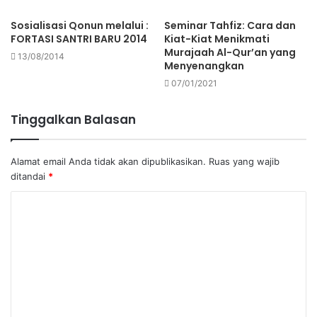
Sosialisasi Qonun melalui :
Seminar Tahfiz: Cara dan
FORTASI SANTRI BARU 2014
Kiat-Kiat Menikmati
Murajaah Al-Qur’an yang
13/08/2014
Menyenangkan
07/01/2021
Tinggalkan Balasan
Alamat email Anda tidak akan dipublikasikan.
Ruas yang wajib
ditandai
*
K
o
m
e
n
t