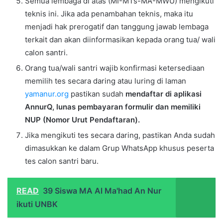
Semua lembaga di atas (MI-MTs-MA-MWU) mengikuti
teknis ini. Jika ada penambahan teknis, maka itu
menjadi hak prerogatif dan tanggung jawab lembaga
terkait dan akan diinformasikan kepada orang tua/ wali
calon santri.
Orang tua/wali santri wajib konfirmasi ketersediaan
memilih tes secara daring atau luring di laman
yamanur.org
pastikan sudah
mendaftar di aplikasi
AnnurQ, lunas pembayaran formulir dan memiliki
NUP (Nomor Urut Pendaftaran).
Jika mengikuti tes secara daring, pastikan Anda sudah
dimasukkan ke dalam Grup WhatsApp khusus peserta
tes calon santri baru.
READ
39 Siswa MA Al Ma'had An Nur
ikuti UNBK