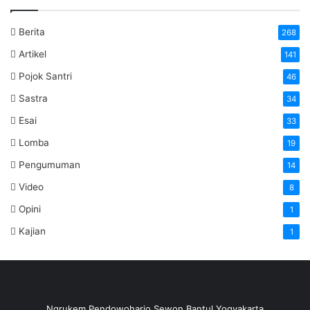
Berita
268
Artikel
141
Pojok Santri
46
Sastra
34
Esai
33
Lomba
19
Pengumuman
14
Video
8
Opini
1
Kajian
1
Ngrukem Pendowoharjo Sewon Bantul Yogyakarta