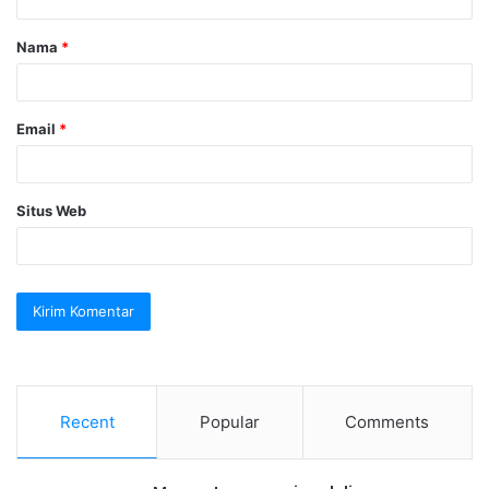
a
Nama
*
r
*
Email
*
Situs Web
Recent
Popular
Comments