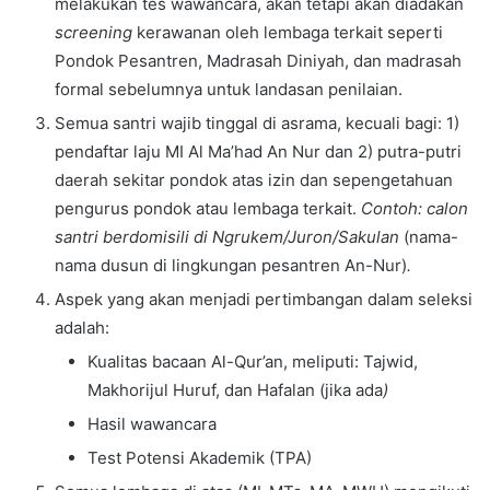
melakukan tes wawancara, akan tetapi akan diadakan
screening
kerawanan oleh lembaga terkait seperti
Pondok Pesantren, Madrasah Diniyah, dan madrasah
formal sebelumnya untuk landasan penilaian.
Semua santri wajib tinggal di asrama, kecuali bagi: 1)
pendaftar laju MI Al Ma’had An Nur dan 2) putra-putri
daerah sekitar pondok atas izin dan sepengetahuan
pengurus pondok atau lembaga terkait.
Contoh: calon
santri berdomisili di Ngrukem/Juron/Sakulan
(nama-
nama dusun di lingkungan pesantren An-Nur)
.
Aspek yang akan menjadi pertimbangan dalam seleksi
adalah:
Kualitas bacaan Al-Qur’an, meliputi: Tajwid,
Makhorijul Huruf, dan Hafalan (jika ada
)
Hasil wawancara
Test Potensi Akademik (TPA)