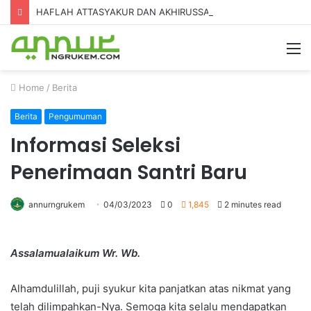
HAFLAH ATTASYAKUR DAN AKHIRUSSANAH MADRASAH DINIYAH AL-FURQON KE-7
Home
/
Berita
Berita
Pengumuman
Informasi Seleksi
Penerimaan Santri Baru
annurngrukem
04/03/2023
0
1,845
2 minutes read
Assalamualaikum Wr. Wb.
Alhamdulillah, puji syukur kita panjatkan atas nikmat yang
telah dilimpahkan-Nya. Semoga kita selalu mendapatkan