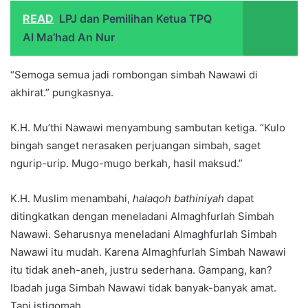
READ
LPJ dan Pemilihan Ketua TPQ
Al Ma’had An Nur
“Semoga semua jadi rombongan simbah Nawawi di
akhirat.” pungkasnya.
K.H. Mu’thi Nawawi menyambung sambutan ketiga. “Kulo
bingah sanget nerasaken perjuangan simbah, saget
ngurip-urip. Mugo-mugo berkah, hasil maksud.”
K.H. Muslim menambahi,
halaqoh bathiniyah
dapat
ditingkatkan dengan meneladani Almaghfurlah Simbah
Nawawi. Seharusnya meneladani Almaghfurlah Simbah
Nawawi itu mudah. Karena Almaghfurlah Simbah Nawawi
itu tidak aneh-aneh, justru sederhana. Gampang, kan?
Ibadah juga Simbah Nawawi tidak banyak-banyak amat.
Tapi istiqomah.