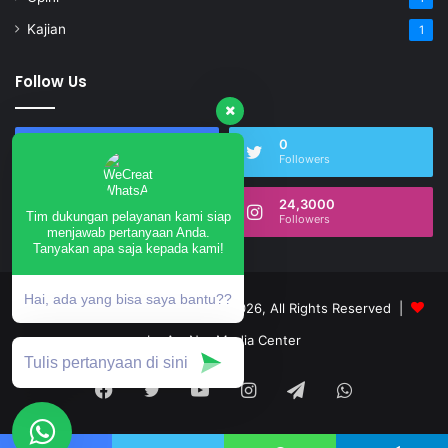
Kajian
1
Follow Us
17,501
0
Fans
Followers
0
24,3000
Tim dukungan pelayanan kami siap
Subscribers
Followers
menjawab pertanyaan Anda.
Tanyakan apa saja kepada kami!
Hai, ada yang bisa saya bantu??
annurngrukem.com © Copyright 2026, All Rights Reserved |
by An-Nur Media Center