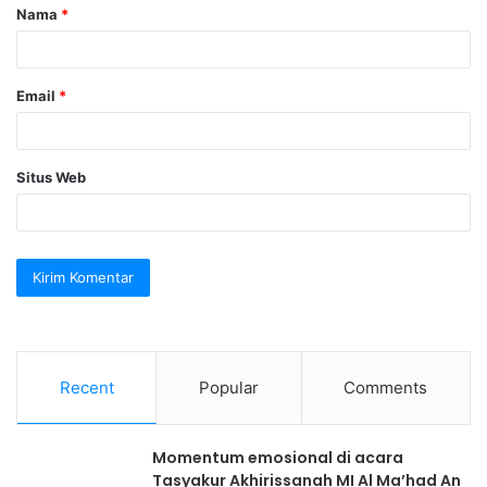
Nama
*
r
*
Email
*
Situs Web
Recent
Popular
Comments
Momentum emosional di acara
Tasyakur Akhirissanah MI Al Ma’had An