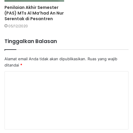
Penilaian Akhir Semester
(PAS) MTs Al Ma’had An Nur
Serentak di Pesantren
05/12/2020
Tinggalkan Balasan
Alamat email Anda tidak akan dipublikasikan.
Ruas yang wajib
ditandai
*
K
o
m
e
n
t
a