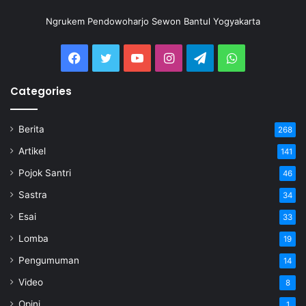
Ngrukem Pendowoharjo Sewon Bantul Yogyakarta
Categories
Berita
268
Artikel
141
Pojok Santri
46
Sastra
34
Esai
33
Lomba
19
Pengumuman
14
Video
8
Opini
1