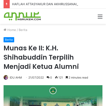
HAFLAH ATTASYAKUR DAN AKHIRUSSANAH MADRASAH DINIYAH AL-FURQON KE-7
Home
/
Berita
Berita
Munas Ke II: K.H.
Shihabuddin Terpilih
Menjadi Ketua Alumni
IDU AHM
21/07/2022
0
121
2 minutes read