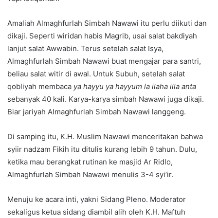
Amaliah Almaghfurlah Simbah Nawawi itu perlu diikuti dan
dikaji. Seperti wiridan habis Magrib, usai salat bakdiyah
lanjut salat Awwabin. Terus setelah salat Isya,
Almaghfurlah Simbah Nawawi buat mengajar para santri,
beliau salat witir di awal. Untuk Subuh, setelah salat
qobliyah membaca
ya hayyu ya hayyum la ilaha illa anta
sebanyak 40 kali. Karya-karya simbah Nawawi juga dikaji.
Biar jariyah Almaghfurlah Simbah Nawawi langgeng.
Di samping itu, K.H. Muslim Nawawi menceritakan bahwa
syiir nadzam Fikih itu ditulis kurang lebih 9 tahun. Dulu,
ketika mau berangkat rutinan ke masjid Ar Ridlo,
Almaghfurlah Simbah Nawawi menulis 3-4 syi’ir.
Menuju ke acara inti, yakni Sidang Pleno. Moderator
sekaligus ketua sidang diambil alih oleh K.H. Maftuh