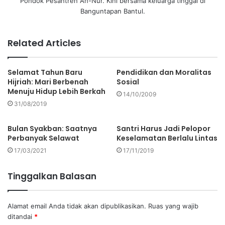
Pondok Pesantren An-Nur. Kini bersama keluarga tinggal di
Banguntapan Bantul.
Related Articles
Selamat Tahun Baru
Pendidikan dan Moralitas
Hijriah: Mari Berbenah
Sosial
Menuju Hidup Lebih Berkah
14/10/2009
31/08/2019
Bulan Syakban: Saatnya
Santri Harus Jadi Pelopor
Perbanyak Selawat
Keselamatan Berlalu Lintas
17/03/2021
17/11/2019
Tinggalkan Balasan
Alamat email Anda tidak akan dipublikasikan.
Ruas yang wajib
ditandai
*