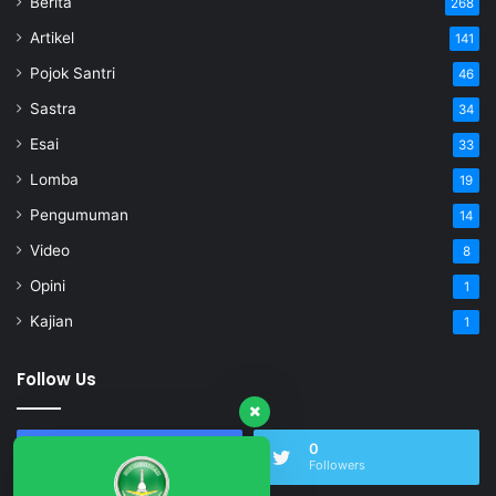
Berita
268
Artikel
141
Pojok Santri
46
Sastra
34
Esai
33
Lomba
19
Pengumuman
14
Video
8
Opini
1
Kajian
1
Follow Us
17,509
0
Fans
Followers