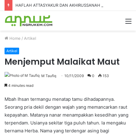
HAFLAH ATTASYAKUR DAN AKHIRUSSANAH MADRASAH DINIYAH AL-FURQON KE-7
Home
/
Artikel
Artikel
Menjemput Malaikat Maut
M Taufiq
10/11/2009
0
153
4 minutes read
Mbah Ihsan termangu menatap tamu dihadapannya.
Seorang pria dekil dengan wajah yang memancarkan raut
kepayahan. Matanya nanar menampakkan kesedihan yang
terpendam. Usianya sekitar tiga puluh tahun. Ia mengaku
bernama Herba. Nama yang terdengar asing bagi