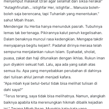
menjemput malaikat Izrail agar selamat dari siksa neraka!”
“Astaghfirullah… istighfar Her, istighfar… Manusia boleh-
boleh saja berencana, tapi Tuhanlah yang menentukan.”
sahut Mbah Ihsan.
Mendengar itu Herba hanya menunduk pasrah. Tubuhnya
lemas tak bertenaga. Pikirannya kalut penuh kegelisahan.
Dalam benaknya muncul rasa kedengkian. Mengapa takdir
menyapanya begitu kejam?. Padahal dirinya merasa telah
sempurna menjalankan rukun Islam. Syahadat, sholat,
puasa, zakat dan haji ditunaikan dengan ikhlas. Rukun iman
pun diyakini sekuat hati. Lalu, apa ada yang salah atas
semua itu. Apa yang menyebabkan perubahan di dahinya
dari tulisan ahlul jannah menjadi kafara.
“Apa mbah kyai betul-betul tidak bisa melihat tulisan di
dahi saya?”
“Terus terang, saya tidak bisa melihatnya. Namun, alangkah
baiknya apabila kita merenungkan hikmah dibalik kejadian
ini.” Terang Mbah Ihsan. Mungkin kata-kata yang