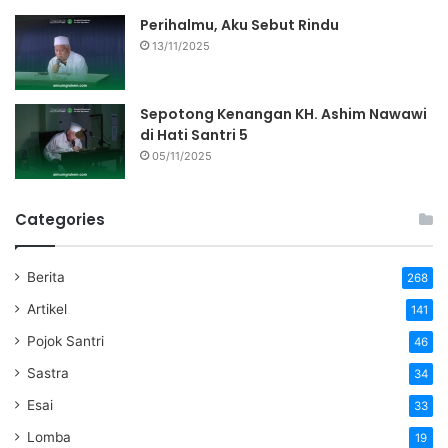
Perihalmu, Aku Sebut Rindu
13/11/2025
Sepotong Kenangan KH. Ashim Nawawi
di Hati Santri 5
05/11/2025
Categories
Berita
268
Artikel
141
Pojok Santri
46
Sastra
34
Esai
33
Lomba
19