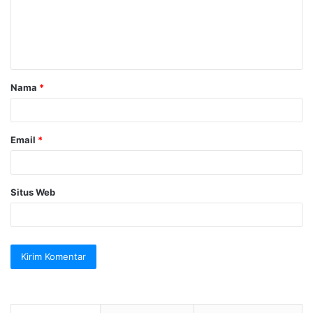
e
n
t
a
Nama
*
r
*
Email
*
Situs Web