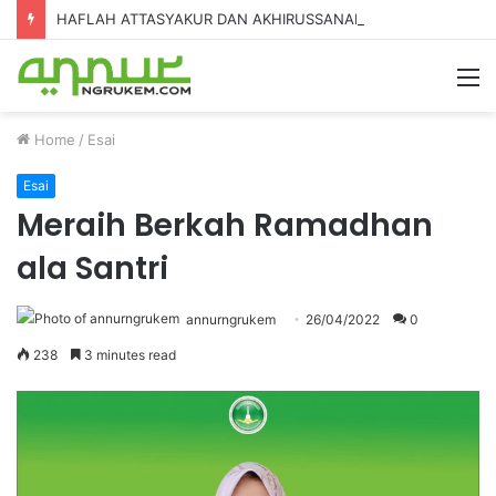
HAFLAH ATTASYAKUR DAN AKHIRUSSANAH MADRASAH DINIYAH AL-FURQON KE-7
Home
/
Esai
Esai
Meraih Berkah Ramadhan
ala Santri
annurngrukem
26/04/2022
0
238
3 minutes read