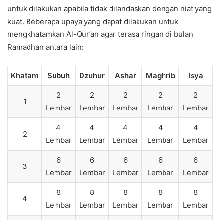
untuk dilakukan apabila tidak dilandaskan dengan niat yang
kuat. Beberapa upaya yang dapat dilakukan untuk
mengkhatamkan Al-Qur’an agar terasa ringan di bulan
Ramadhan antara lain:
Khatam
Subuh
Dzuhur
Ashar
Maghrib
Isya
2
2
2
2
2
1
Lembar
Lembar
Lembar
Lembar
Lembar
4
4
4
4
4
2
Lembar
Lembar
Lembar
Lembar
Lembar
6
6
6
6
6
3
Lembar
Lembar
Lembar
Lembar
Lembar
8
8
8
8
8
4
Lembar
Lembar
Lembar
Lembar
Lembar