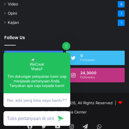
Video
8
Opini
1
Kajian
1
Follow Us
17,497
0
Fans
Followers
0
24,3000
Tim dukungan pelayanan kami siap
Subscribers
Followers
menjawab pertanyaan Anda.
Tanyakan apa saja kepada kami!
Hai, ada yang bisa saya bantu??
annurngrukem.com © Copyright 2026, All Rights Reserved |
by An-Nur Media Center