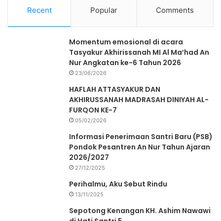
Recent
Popular
Comments
Momentum emosional di acara
Tasyakur Akhirissanah MI Al Ma’had An
Nur Angkatan ke-6 Tahun 2026
23/06/2026
HAFLAH ATTASYAKUR DAN
AKHIRUSSANAH MADRASAH DINIYAH AL-
FURQON KE-7
05/02/2026
Informasi Penerimaan Santri Baru (PSB)
Pondok Pesantren An Nur Tahun Ajaran
2026/2027
27/12/2025
Perihalmu, Aku Sebut Rindu
13/11/2025
Sepotong Kenangan KH. Ashim Nawawi
di Hati Santri 5