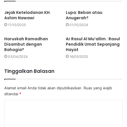
Jejak Keteladanan KH.
Lupa: Beban atau
Ashim Nawawi
Anugerah?
11/10/2025
01/10/2024
Haruskah Ramadhan
Ar Rasul Al Mu’allim : Rasul
Disambut dengan
Pendidik Umat Sepanjang
Bahagia?
Hayat
03/04/2024
16/05/2025
Tinggalkan Balasan
Alamat email Anda tidak akan dipublikasikan.
Ruas yang wajib
ditandai
*
K
o
m