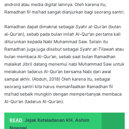
android atau media digital lainnya. Oleh karena itu,
Ramadhan fil ma’had sangat dianjurkan bagi seorang santri.
Ramadhan dapat dimaknai sebagai
Syahr al-Qur’an
(bulan
al-Qur’an), sebab pada bulan inilah Al-Qur’an pertama kali
diturunkan kepada Nabi Muhammad Saw. Selain itu
Ramadhan juga juga disebut sebagai
Syahr at-Tilawah
atau
bulan membaca Al-Qur’an, sebab saat bulan Ramadhan
malaikat Jibril datang menemui nabi Muhammad Saw untuk
melakukan tadarus Al-Qur’an bersama Nabi dari awal
sampai akhir. (Abduh, 2018) Oleh karena itu, sebagai
seorang santri kita harus memanfaatkan Ramadhan fil
ma’had sebaik mungkin dengan memperbanyak membaca
Al-Qur’an (tadarus Al-Qur’an).
READ
Jejak Keteladanan KH. Ashim
Nawawi