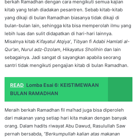
berkah Ramadhan dengan cara mengikuti semua kajian
kitab yang telah diadakan pesantren. Sebab kitab-kitab
yang dikaji di bulan Ramadhan biasanya tidak dikaji di
bulan-bulan lain, sehingga kita bisa memperolah ilmu yang
lebih luas dan sulit didapatkan di hari-hari lainnya.
Misalnya kitab
Kifayatul Atqiya’
,
Tibyan fi Adabi Hamlati al-
Qur’an
,
Nurul adz-Dzolam
,
Hikayatus Sholihin
dan lain
sebagainya. Jadi sangat di sayangkan apabila seorang
santri tidak mengikuti pengajian kitab di bulan Ramadhan.
READ
Lomba Esai 6: KEISTIMEWAAN
BULAN RAMADHAN
Meraih berkah Ramadhan fil ma’had juga bisa diperoleh
dari makanan yang setiap hari kita makan dengan banyak
orang. Dalam hadits riwayat Abu Dawud, Rasulullah Saw
pernah bersabda,
“Berkumpullah kalian atas makanan