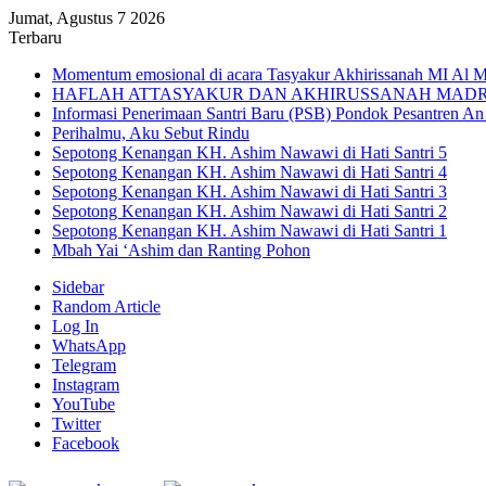
Jumat, Agustus 7 2026
Terbaru
Momentum emosional di acara Tasyakur Akhirissanah MI Al 
HAFLAH ATTASYAKUR DAN AKHIRUSSANAH MADRA
Informasi Penerimaan Santri Baru (PSB) Pondok Pesantren A
Perihalmu, Aku Sebut Rindu
Sepotong Kenangan KH. Ashim Nawawi di Hati Santri 5
Sepotong Kenangan KH. Ashim Nawawi di Hati Santri 4
Sepotong Kenangan KH. Ashim Nawawi di Hati Santri 3
Sepotong Kenangan KH. Ashim Nawawi di Hati Santri 2
Sepotong Kenangan KH. Ashim Nawawi di Hati Santri 1
Mbah Yai ‘Ashim dan Ranting Pohon
Sidebar
Random Article
Log In
WhatsApp
Telegram
Instagram
YouTube
Twitter
Facebook