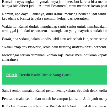
Ramzi menyayangkan digunakannya judul tersebut karena bisa menimbul
halnya bila diberi judul ‘Alumni Pesantren’, tentu memberi kesan pos
Namun, apa daya. Faktanya, dulu Ramzi memang berhenti jadi santri
kepadanya. Ramzi terpaksa memilih keluar dari pesantren.
Waktu itu, Ramzi duduk menghadap santri senior untuk membacakan h
tertinggal jauh dari teman-teman seangkatan yang mayoritas sudah l
Entah,
apa sedang dalam kondisi labil atau ada sebab lain, santri seni
“Kalau tetap
gak
bisa-bisa, lebih baik
mandeg
mondok wae
(berhenti
Mendengar seruan demikian, kontan saja Ramzi menundukkan kepalan
amarahnya.
READ
Dersik Kasih Untuk Sang Guru
Santri senior menatap Ramzi penuh keangkuhan. Sepuluh detik terdia
Perasaan malu, sedih, dan marah bercampur jadi satu. Jauh-jauh menye
Roda kehidupan terus berputar. Setelah tidak lagi tinggal di pesant