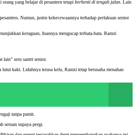
orang yang belajar di pesantren tetapi
berhenti di tengah jalan.
Lain
 pesantren. Namun, justru kekecewaannya terhadap perlakuan senior
enunjukkan keraguan, lisannya mengucap terbata-bata. Ramzi
 lain” seru santri senior.
utut kaki. Lidahnya terasa kelu, Ramzi tetap berusaha menahan
ngaji tanpa pamit.
ah seruan supaya pergi.
n. Pikiran dan energi tercurahkan demi mengembangkan usahanya ini.