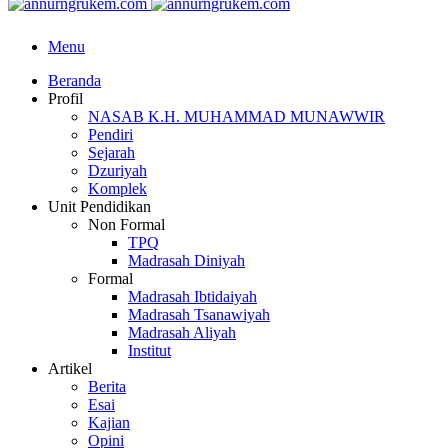
Menu
Beranda
Profil
NASAB K.H. MUHAMMAD MUNAWWIR
Pendiri
Sejarah
Dzuriyah
Komplek
Unit Pendidikan
Non Formal
TPQ
Madrasah Diniyah
Formal
Madrasah Ibtidaiyah
Madrasah Tsanawiyah
Madrasah Aliyah
Institut
Artikel
Berita
Esai
Kajian
Opini