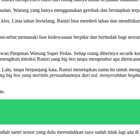
ualan. Warung yang hanya menggunakan gerobak dan beratapkan terpal 
 kios. Lima tahun berselang, Ramzi bisa membeli lahan dan mendirika
but-sebut memasuki fase kedewasaan berpikir dan bertindak bagi seor
an Pimpinan Warung Super Pedas. Setiap orang diberinya secarik ker
 mengikuti intruksi Ramzi sang
big bos
tanpa mengetahui apa direncan
. Lalu, tanpa berpanjang kata, Ramzi menetapkan nama itu untuk mengg
g big bos yang merintis perusahaannya dari nol, menyerahkan begit
an.
stilah santri senior yang dulu merendahkan saya sudah tidak lagi ada di