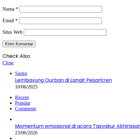
Nama
*
Email
*
Situs Web
Check Also
Close
Sastra
Lembayung Qurban di Langit Pesantren
10/06/2025
Recent
Popular
Comments
Momentum emosional di acara Tasyakur Akhirissa
23/06/2026