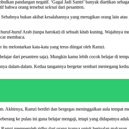
kan pandangan negatif. ‘Gagal Jadi Santri’ banyak diartikan sebagai 
itif bahwa orang tersebut
selesai
dari pesantren.
. Sebabnya bukan akibat kesalahannya yang merugikan orang lain atau
uruf-huruf Arab (tanpa harokat) di sebuah kitab kuning. Wajahnya m
ancar membaca.
or itu melontarkan kata-kata yang terus diingat oleh Ramzi.
 belajar dari pesantren saja). Mungkin kamu lebih cocok belajar di tempat
ya dalam-dalam. Kedua tangannya bergetar sembari memegang kedua l
m. Akhirnya, Ramzi berdiri dan bergegas meninggalkan aula tempat me
berang ke pulau ini guna belajar mengaji, tetapi yang didapatnya adal
ren, Ramzi memperoleh ridho dari orang tuanya untuk berjualan makana