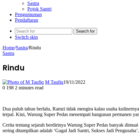
Sastra
Pojok Santri
Pengumuman
Pendaftaran
Search for
Switch skin
Home
/
Sastra
/
Rindu
Sastra
Rindu
M Taufiq
19/11/2022
0
198
2 minutes read
Dua puluh tahun berlalu, Ramzi tidak mengira kalau usaha kulinern
terpal. Kini, Warung Super Pedas menempati bangunan permanen ya
Cerita tentang sejarah berdirinya Warung Super Pedas banyak dimuat 
sering ditampilkan adalah ‘Gagal Jadi Santri, Sukses Jadi Pengusaha’.