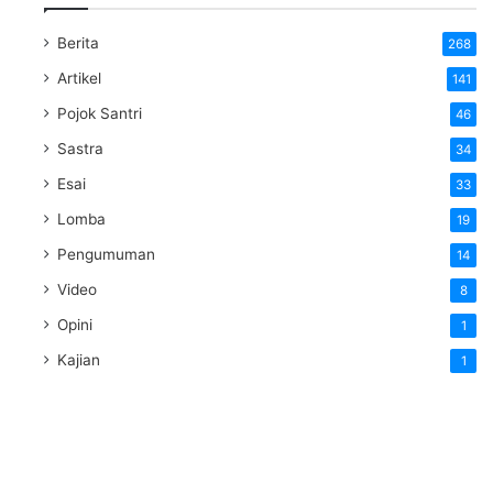
Berita
268
Artikel
141
Pojok Santri
46
Sastra
34
Esai
33
Lomba
19
Pengumuman
14
Video
8
Opini
1
Kajian
1