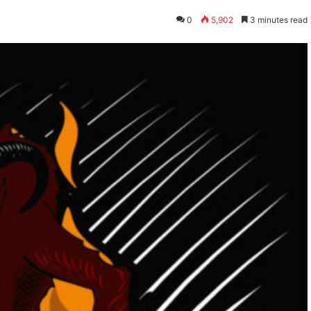
0
5,902
3 minutes read