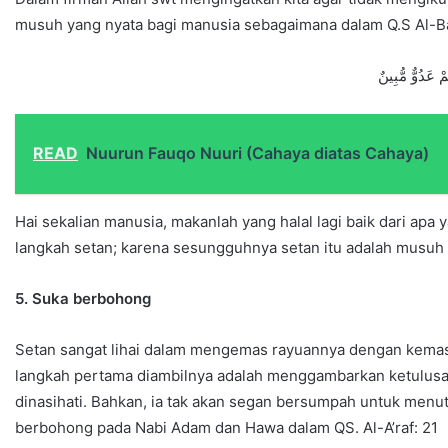
musuh yang nyata bagi manusia sebagaimana dalam Q.S Al-B
مْ عَدُوٌّ مُّبِينٌ
READ
Nuurun Fauqo Nuuri (Cahaya diatas Cahaya)
Hai sekalian manusia, makanlah yang halal lagi baik dari apa
langkah setan; karena sesungguhnya setan itu adalah musuh
5. Suka berbohong
Setan sangat lihai dalam mengemas rayuannya dengan kemas
langkah pertama diambilnya adalah menggambarkan ketulus
dinasihati. Bahkan, ia tak akan segan bersumpah untuk men
berbohong pada Nabi Adam dan Hawa dalam QS. Al-A’raf: 21