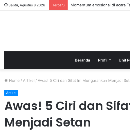
HAFLAH ATTASYAKUR DAN AKH
Sabtu, Agustus 8 2026
Terbaru
Beranda
Profil
Unit P
Home
/
Artikel
/
Awas! 5 Ciri dan Sifat Ini Mengarahkan Menjadi Se
Artikel
Awas! 5 Ciri dan Sif
Menjadi Setan