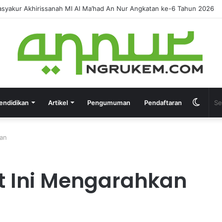
IRUSSANAH MADRASAH DINIYAH AL-FURQON KE-7
endidikan
Artikel
Pengumuman
Pendaftaran
tan
at Ini Mengarahkan