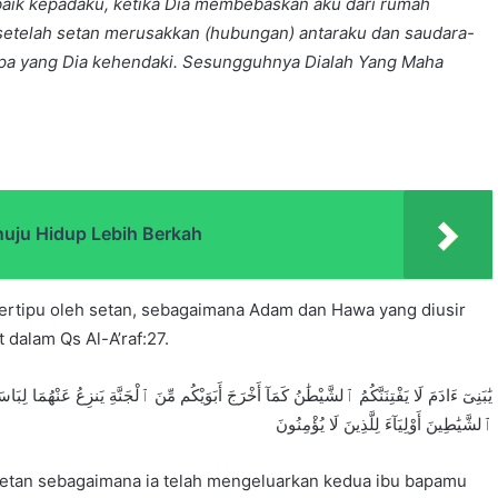
aik kepadaku, ketika Dia membebaskan aku dari rumah
setelah setan merusakkan (hubungan) antaraku dan saudara-
a yang Dia kehendaki. Sesungguhnya Dialah Yang Maha
nuju Hidup Lebih Berkah
ertipu oleh setan, sebagaimana Adam dan Hawa yang diusir
t dalam Qs Al-A’raf:27.
يَٰبَنِىٓ ءَادَمَ لَا يَفْتِنَنَّكُمُ ٱلشَّيْطَٰنُ كَمَآ أَخْرَجَ أَبَوَيْكُم مِّنَ ٱلْجَنَّةِ يَنزِعُ عَنْهُمَا لِبَاسَهُمَ
ٱلشَّيَٰطِينَ أَوْلِيَآءَ لِلَّذِينَ لَا يُؤْمِنُونَ
h setan sebagaimana ia telah mengeluarkan kedua ibu bapamu