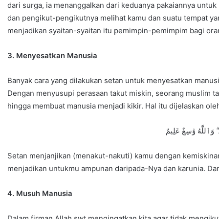
dari surga, ia menanggalkan dari keduanya pakaiannya untu
dan pengikut-pengikutnya melihat kamu dan suatu tempat ya
menjadikan syaitan-syaitan itu pemimpin-pemimpim bagi ora
3. Menyesatkan Manusia
Banyak cara yang dilakukan setan untuk menyesatkan manusi
Dengan menyusupi perasaan takut miskin, seorang muslim tak
hingga membuat manusia menjadi kikir. Hal itu dijelaskan ole
 ۗ وَٱللَّهُ وَٰسِعٌ عَلِيمٌ
Setan menjanjikan (menakut-nakuti) kamu dengan kemiskinan
menjadikan untukmu ampunan daripada-Nya dan karunia. Dan 
4. Musuh Manusia
Dalam firman Allah swt mengingatkan kita agar tidak mengiku