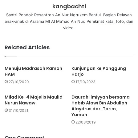
kangbachti
Santri Pondok Pesantren An Nur Ngrukem Bantul. Bagian Pelayan
anak-anak di Asrama MI Al Ma’had An Nur. Penikmat kata, foto, dan
video.
Related Articles
Menuju Madrasah Ramah
Kunjungan ke Panggung
HAM
Harjo
27/10/2020
17/10/2023
Milad Ke-4 Majelis Maulid
Daurah Ilmiyyah bersama
Nurun Nawawi
Habib Alawi Bin Abdullah
Alaydrus dari Tarim,
31/10/2021
Yaman
22/08/2019