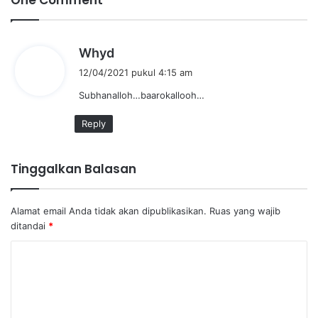
One Comment
b
Whyd
e
12/04/2021 pukul 4:15 am
r
Subhanalloh…baarokallooh…
k
a
Reply
t
a
:
Tinggalkan Balasan
Alamat email Anda tidak akan dipublikasikan.
Ruas yang wajib
ditandai
*
K
o
m
e