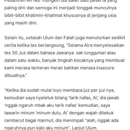
Pesantren An Nur mungkin dia salah satu peserta yang
paling dini dan semoga ini menjadi tonggak munculnya
bibit-bibit khatimin-khatimat khususnya di jenjang usia
yang masih dini.
Selain itu, ustazah Ulum dan Falah juga menuturkan sedikit
cerita ketika tes berlangsung, “Selama Aira menyelesaikan
tes 30 Juz dalam bahasa Jawanya
sak lungguhan
atau
dalam satu waktu, banyak tingkah kocaknya yang membuat
kami merasa terheran-heran bahkan merasa
insecure
dibuatnya.”
“Ketika dia sudah mulai loyo membaca juz per juz nya,
kemudian saya nyeletuk bilang ‘tarik nafas, Ai,’ dia jawab
‘nggak ngaruh mbak aku tarik nafas’ kemudian, saya
tawarin minum ‘minum dulu, Ai’ dengan wajah ditekuk
cemberut bagai marmut, dia menimpali “alah, nggak ada
ngaruhnya pun kalo aku minum”. Lanjut Ulum.