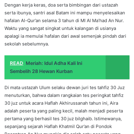
Dengan kerja keras, doa serta bimbingan dari ustazah
serta ibunya, santri asal Batam ini mampu menyelesaikan
hafalan Al-Qur’an selama 3 tahun di MI Al Ma’had An Nur.
Waktu yang sangat singkat untuk kalangan di usianya
apalagi ia memulai hafalan dari awal semenjak pindah dari
sekolah sebelumnya.
READ
Meriah: Idul Adha Kali Ini
Sembelih 28 Hewan Kurban
Di mata ustazah Ulum selaku dewan juri tes tahfiz 30 Juz
menuturkan, bahwa dalam rangkaian tes peringkat tahfiz
30 juz untuk acara Haflah Akhirussanah tahun ini, Aira
adalah peserta yang paling kecil, malah menjadi peserta
pertama yang berhasil tes 30 juz bilghaib. Istimewanya,
sepanjang sejarah Haflah Khatmil Qur’an di Pondok