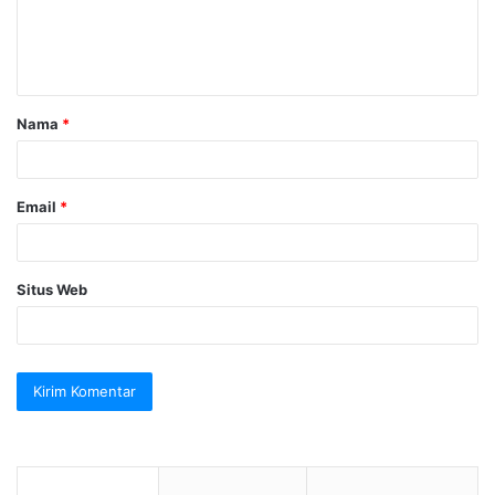
n
t
a
Nama
*
r
*
Email
*
Situs Web