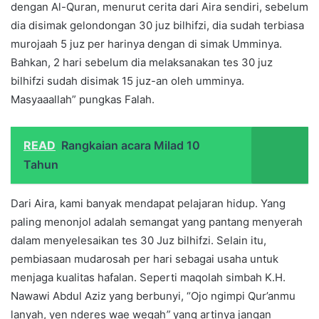
dengan Al-Quran, menurut cerita dari Aira sendiri, sebelum
dia disimak gelondongan 30 juz bilhifzi, dia sudah terbiasa
murojaah 5 juz per harinya dengan di simak Umminya.
Bahkan, 2 hari sebelum dia melaksanakan tes 30 juz
bilhifzi sudah disimak 15 juz-an oleh umminya.
Masyaaallah” pungkas Falah.
READ
Rangkaian acara Milad 10
Tahun
Dari Aira, kami banyak mendapat pelajaran hidup. Yang
paling menonjol adalah semangat yang pantang menyerah
dalam menyelesaikan tes 30 Juz bilhifzi. Selain itu,
pembiasaan mudarosah per hari sebagai usaha untuk
menjaga kualitas hafalan. Seperti maqolah simbah K.H.
Nawawi Abdul Aziz yang berbunyi, “Ojo ngimpi Qur’anmu
lanyah, yen nderes wae wegah
”
yang artinya jangan