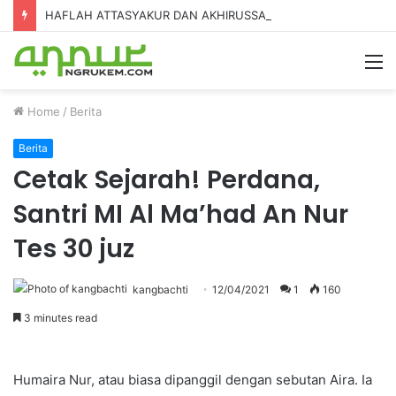
HAFLAH ATTASYAKUR DAN AKHIRUSSANAH MADRASAH DINIYAH AL-FURQON KE-7
Home
/
Berita
Berita
Cetak Sejarah! Perdana,
Santri MI Al Ma’had An Nur
Tes 30 juz
kangbachti
12/04/2021
1
160
3 minutes read
Humaira Nur, atau biasa dipanggil dengan sebutan Aira. Ia