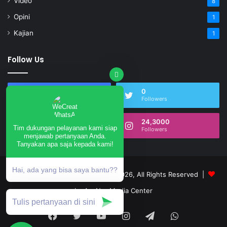
Video
8
Opini
1
Kajian
1
Follow Us
17,490
0
Fans
Followers
0
24,3000
Tim dukungan pelayanan kami siap
Subscribers
Followers
menjawab pertanyaan Anda.
Tanyakan apa saja kepada kami!
Hai, ada yang bisa saya bantu??
annurngrukem.com © Copyright 2026, All Rights Reserved |
by An-Nur Media Center