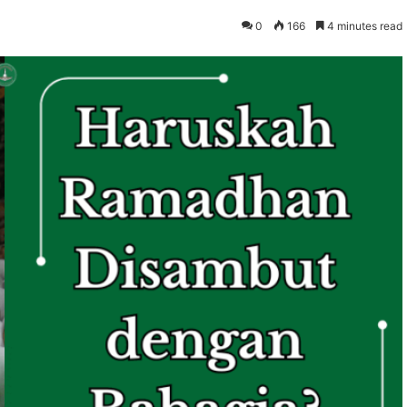
0
166
4 minutes read