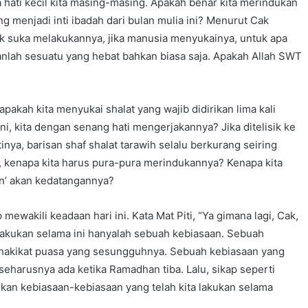
da hati kecil kita masing-masing. Apakah benar kita merindukan
g menjadi inti ibadah dari bulan mulia ini? Menurut Cak
ak suka melakukannya, jika manusia menyukainya, untuk apa
nlah sesuatu yang hebat bahkan biasa saja. Apakah Allah SWT
akah kita menyukai shalat yang wajib didirikan lima kali
ni, kita dengan senang hati mengerjakannya? Jika ditelisik ke
inya, barisan shaf shalat tarawih selalu berkurang seiring
, kenapa kita harus pura-pura merindukannya? Kenapa kita
n’ akan kedatangannya?
ewakili keadaan hari ini. Kata Mat Piti, “Ya gimana lagi, Cak,
 lakukan selama ini hanyalah sebuah kebiasaan. Sebuah
hakikat puasa yang sesungguhnya. Sebuah kebiasaan yang
eharusnya ada ketika Ramadhan tiba. Lalu, sikap seperti
lkan kebiasaan-kebiasaan yang telah kita lakukan selama