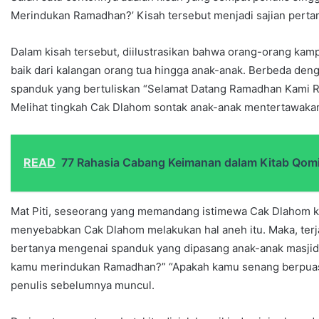
Merindukan Ramadhan?’ Kisah tersebut menjadi sajian pertam
Dalam kisah tersebut, diilustrasikan bahwa orang-orang k
baik dari kalangan orang tua hingga anak-anak. Berbeda den
spanduk yang bertuliskan “Selamat Datang Ramadhan Kami R
Melihat tingkah Cak Dlahom sontak anak-anak mentertawaka
READ
77 Rahasia Cabang Keimanan dalam Kitab Qomi
Mat Piti, seseorang yang memandang istimewa Cak Dlahom k
menyebabkan Cak Dlahom melakukan hal aneh itu. Maka, terja
bertanya mengenai spanduk yang dipasang anak-anak masjid. S
kamu merindukan Ramadhan?” “Apakah kamu senang berpuasa?
penulis sebelumnya muncul.