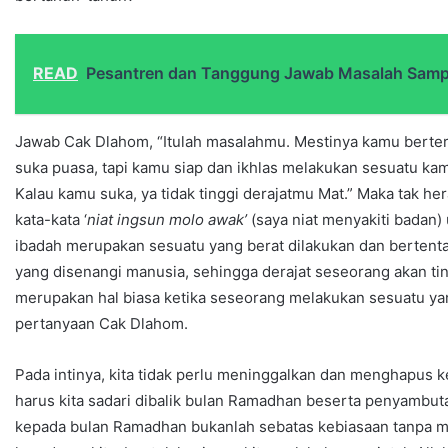
READ
Pesantren dan Tanggung Jawab Masalah Sam
Jawab Cak Dlahom, “Itulah masalahmu. Mestinya kamu berteru
suka puasa, tapi kamu siap dan ikhlas melakukan sesuatu kamu
Kalau kamu suka, ya tidak tinggi derajatmu Mat.” Maka tak 
kata-kata ‘
niat ingsun molo awak’
(saya niat menyakiti badan)
ibadah merupakan sesuatu yang berat dilakukan dan bertentan
yang disenangi manusia, sehingga derajat seseorang akan tin
merupakan hal biasa ketika seseorang melakukan sesuatu yan
pertanyaan Cak Dlahom.
Pada intinya, kita tidak perlu meninggalkan dan menghapus 
harus kita sadari dibalik bulan Ramadhan beserta penyambu
kepada bulan Ramadhan bukanlah sebatas kebiasaan tanpa 