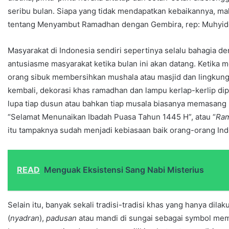
seribu bulan. Siapa yang tidak mendapatkan kebaikannya, ma
tentang Menyambut Ramadhan dengan Gembira, rep: Muhyidd
Masyarakat di Indonesia sendiri sepertinya selalu bahagia den
antusiasme masyarakat ketika bulan ini akan datang. Ketika 
orang sibuk membersihkan mushala atau masjid dan lingkun
kembali, dekorasi khas ramadhan dan lampu kerlap-kerlip dip
lupa tiap dusun atau bahkan tiap musala biasanya memasang 
“Selamat Menunaikan Ibadah Puasa Tahun 1445 H”, atau “
Ram
itu tampaknya sudah menjadi kebiasaan baik orang-orang Ind
READ
Menguak Eksistensi Sang Nabi Misterius
Selain itu, banyak sekali tradisi-tradisi khas yang hanya dil
(
nyadran
),
padusan
atau mandi di sungai sebagai symbol me