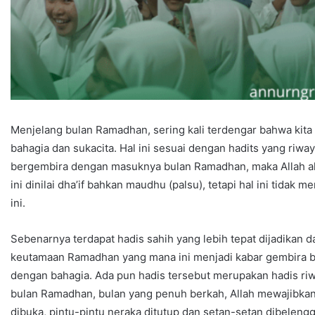
Menjelang bulan Ramadhan, sering kali terdengar bahwa kita
bahagia dan sukacita. Hal ini sesuai dengan hadits yang riwa
bergembira dengan masuknya bulan Ramadhan, maka Allah a
ini dinilai dha’if bahkan maudhu (palsu), tetapi hal ini tid
ini.
Sebenarnya terdapat hadis sahih yang lebih tepat dijadikan 
keutamaan Ramadhan yang mana ini menjadi kabar gembira b
dengan bahagia. Ada pun hadis tersebut merupakan hadis riw
bulan Ramadhan, bulan yang penuh berkah, Allah mewajibkan pu
dibuka, pintu-pintu neraka ditutup dan setan-setan dibeleng