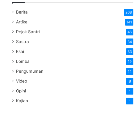
Berita
268
Artikel
141
Pojok Santri
46
Sastra
34
Esai
33
Lomba
19
Pengumuman
14
Video
8
Opini
1
Kajian
1