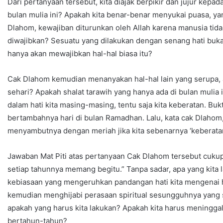
Dari pertanyaan tersebut, kita diajak berpikir dan jujur kepa
bulan mulia ini? Apakah kita benar-benar menyukai puasa, yan
Dlahom, kewajiban diturunkan oleh Allah karena manusia tid
diwajibkan? Sesuatu yang dilakukan dengan senang hati buka
hanya akan mewajibkan hal-hal biasa itu?
Cak Dlahom kemudian menanyakan hal-hal lain yang serupa, ap
sehari? Apakah shalat tarawih yang hanya ada di bulan mulia i
dalam hati kita masing-masing, tentu saja kita keberatan. Bukt
bertambahnya hari di bulan Ramadhan. Lalu, kata cak Dlahom
menyambutnya dengan meriah jika kita sebenarnya ‘keberata
Jawaban Mat Piti atas pertanyaan Cak Dlahom tersebut cukup m
setiap tahunnya memang begitu.” Tanpa sadar, apa yang kita
kebiasaan yang mengeruhkan pandangan hati kita mengenai 
kemudian menghijabi perasaan spiritual sesungguhnya yang s
apakah yang harus kita lakukan? Apakah kita harus meningga
bertahun-tahun?