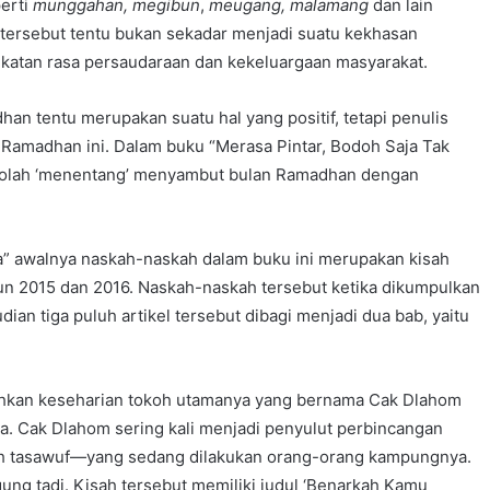
perti
munggahan, megibun
,
meugang, malamang
dan lain
 tersebut tentu bukan sekadar menjadi suatu kekhasan
katan rasa persaudaraan dan kekeluargaan masyarakat.
 tentu merupakan suatu hal yang positif, tetapi penulis
amadhan ini. Dalam buku “Merasa Pintar, Bodoh Saja Tak
ah-olah ‘menentang’ menyambut bulan Ramadhan dengan
a” awalnya naskah-naskah dalam buku ini merupakan kisah
un 2015 dan 2016. Naskah-naskah tersebut ketika dikumpulkan
an tiga puluh artikel tersebut dibagi menjadi dua bab, yaitu
isahkan keseharian tokoh utamanya yang bernama Cak Dlahom
. Cak Dlahom sering kali menjadi penyulut perbincangan
h tasawuf—yang sedang dilakukan orang-orang kampungnya.
ung tadi. Kisah tersebut memiliki judul ‘Benarkah Kamu