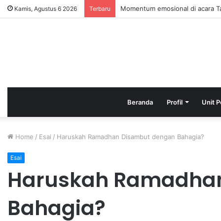
HAFLAH ATTASYAKUR DAN AKH
Kamis, Agustus 6 2026
Terbaru
Beranda
Profil
Unit P
Home
/
Esai
/
Haruskah Ramadhan Disambut dengan Bahagia?
Esai
Haruskah Ramadhan
Bahagia?