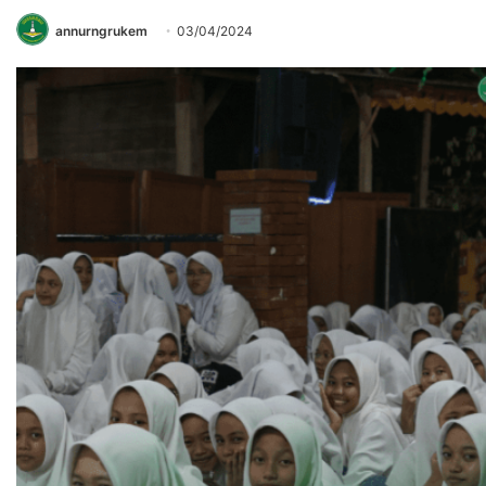
annurngrukem
03/04/2024