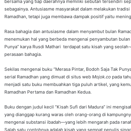
bersama yang tiap daerahnya memiliki sebutan tersendiri se
sebagainya. Antusiasme masyarakat dalam melakukan tradisi
Ramadhan, tetapi juga membawa dampak positif yaitu mening
Rasa bahagia dan antusiasme dalam menyambut bulan Ramadhan
menemukan hal yang berbeda mengenai penyambutan bulan R
Punya” karya Rusdi Mathari terdapat satu kisah yang seol
perasaan bahagia.
Sekilas mengenai buku “Merasa Pintar, Bodoh Saja Tak Puny
serial Ramadhan yang dimuat di situs web
Mojok.co
pada tah
menjadi satu buku membuahkan tiga puluh artikel, yang kemudi
Ramadhan Pertama dan Ramadhan Kedua.
Buku dengan judul kecil “Kisah Sufi dari Madura” ini meng
yang dianggap kurang waras oleh orang-orang di kampungnya
mengenai substansi ibadah—yang lebih mengarah pada rana
Salah satu contohnya adalah kisah yang sempat penulis singg