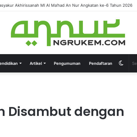
IRUSSANAH MADRASAH DINIYAH AL-FURQON KE-7
endidikan
Artikel
Pengumuman
Pendaftaran
 Disambut dengan