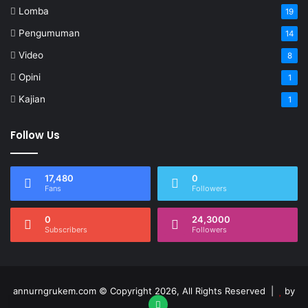
Lomba
19
Pengumuman
14
Video
8
Opini
1
Kajian
1
Follow Us
17,480
0
Fans
Followers
0
24,3000
Tim dukungan pelayanan kami siap
Subscribers
Followers
menjawab pertanyaan Anda.
Tanyakan apa saja kepada kami!
Hai, ada yang bisa saya bantu??
annurngrukem.com © Copyright 2026, All Rights Reserved |
by