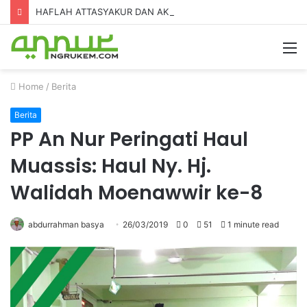
HAFLAH ATTASYAKUR DAN AKHIRUSSANAH MADRASAH DINIYAH AL-FURQON KE-7
Home
/
Berita
Berita
PP An Nur Peringati Haul
Muassis: Haul Ny. Hj.
Walidah Moenawwir ke-8
abdurrahman basya
26/03/2019
0
51
1 minute read