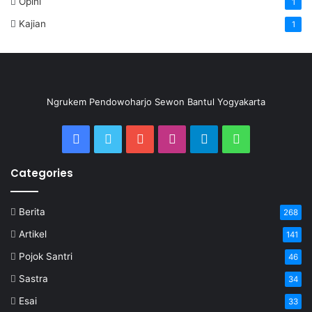
Opini
1
Kajian
1
Ngrukem Pendowoharjo Sewon Bantul Yogyakarta
Categories
Berita
268
Artikel
141
Pojok Santri
46
Sastra
34
Esai
33