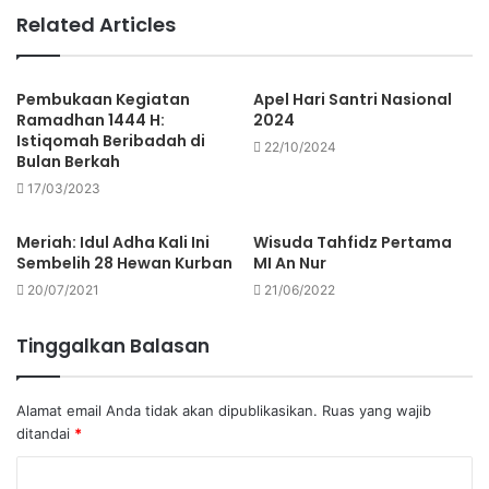
Related Articles
Pembukaan Kegiatan
Apel Hari Santri Nasional
Ramadhan 1444 H:
2024
Istiqomah Beribadah di
22/10/2024
Bulan Berkah
17/03/2023
Meriah: Idul Adha Kali Ini
Wisuda Tahfidz Pertama
Sembelih 28 Hewan Kurban
MI An Nur
20/07/2021
21/06/2022
Tinggalkan Balasan
Alamat email Anda tidak akan dipublikasikan.
Ruas yang wajib
ditandai
*
K