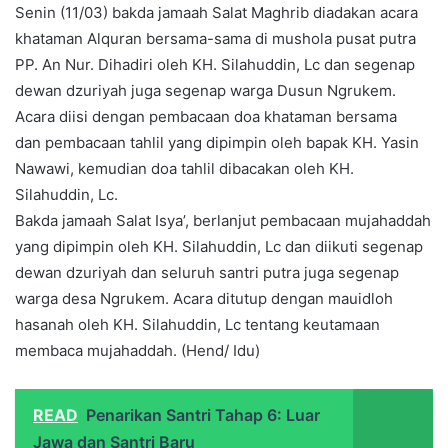
Senin (11/03) bakda jamaah Salat Maghrib diadakan acara
khataman Alquran bersama-sama di mushola pusat putra
PP. An Nur. Dihadiri oleh KH. Silahuddin, Lc dan segenap
dewan dzuriyah juga segenap warga Dusun Ngrukem.
Acara diisi dengan pembacaan doa khataman bersama
dan pembacaan tahlil yang dipimpin oleh bapak KH. Yasin
Nawawi, kemudian doa tahlil dibacakan oleh KH.
Silahuddin, Lc.
Bakda jamaah Salat Isya’, berlanjut pembacaan mujahaddah
yang dipimpin oleh KH. Silahuddin, Lc dan diikuti segenap
dewan dzuriyah dan seluruh santri putra juga segenap
warga desa Ngrukem. Acara ditutup dengan mauidloh
hasanah oleh KH. Silahuddin, Lc tentang keutamaan
membaca mujahaddah. (Hend/ Idu)
READ
Penarikan Santri Tahap 6: Luar
Jawa dan Santri Baru