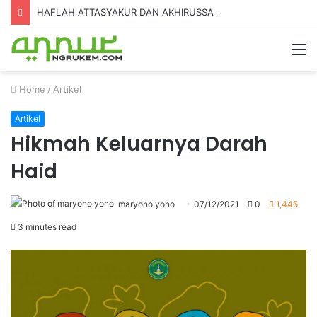
HAFLAH ATTASYAKUR DAN AKHIRUSSANAH MADRASAH DINIYAH AL-FURQON KE-7
Home
/
Artikel
Artikel
Hikmah Keluarnya Darah
Haid
maryono yono
07/12/2021
0
1,445
3 minutes read