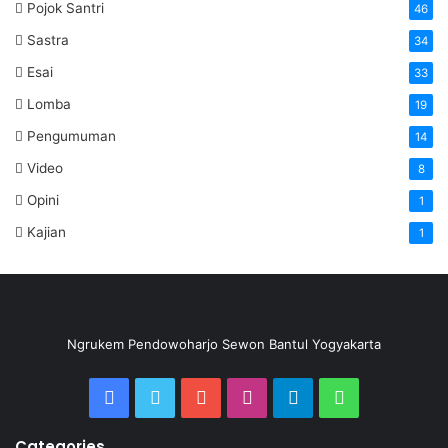
Pojok Santri
46
Sastra
34
Esai
33
Lomba
19
Pengumuman
14
Video
8
Opini
1
Kajian
1
Ngrukem Pendowoharjo Sewon Bantul Yogyakarta
Categories