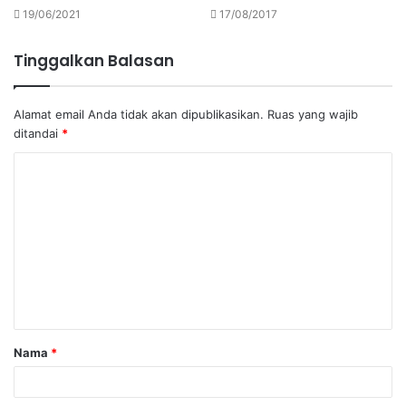
19/06/2021
17/08/2017
Tinggalkan Balasan
Alamat email Anda tidak akan dipublikasikan.
Ruas yang wajib
ditandai
*
K
o
m
e
n
t
a
Nama
*
r
*