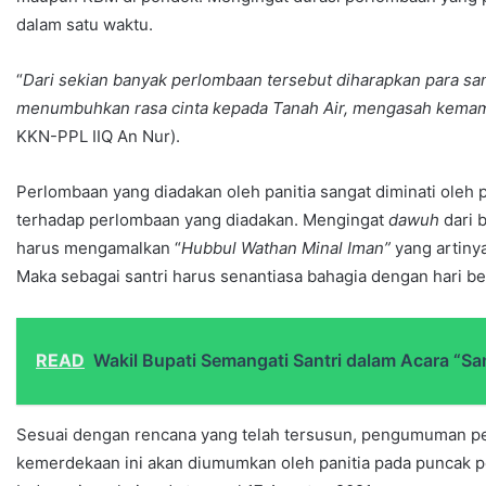
dalam satu waktu.
“
Dari sekian banyak perlombaan tersebut diharapkan
para
sa
menumbuhkan rasa cinta kepada Tanah Air, mengasah kemam
KKN-PPL IIQ An Nur).
Perlombaan yang diadakan oleh panitia sangat diminati oleh pa
terhadap perlombaan yang diadakan. Mengingat
dawuh
dari 
harus mengamalkan “
Hubbul Wathan Minal Iman”
yang artiny
Maka sebagai santri harus senantiasa bahagia dengan hari be
READ
Wakil Bupati Semangati Santri dalam Acara “San
Sesuai dengan rencana yang telah tersusun, pengumuman p
kemerdekaan ini akan diumumkan oleh panitia pada puncak 