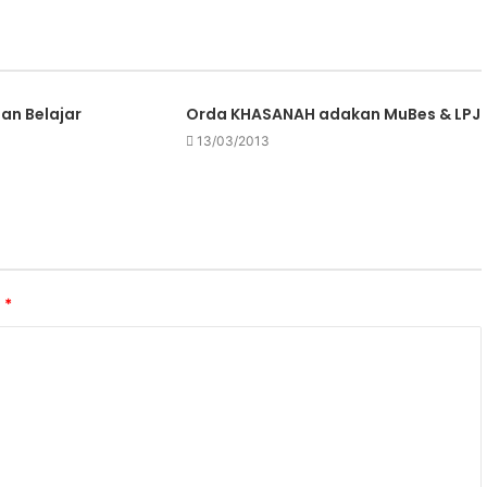
an Belajar
Orda KHASANAH adakan MuBes & LPJ
13/03/2013
i
*