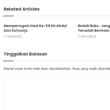
Related Articles
Memperingati Haul Ke-34 KH Abdul
Bedah Buku : Jang
Aziz Kutoarjo
Teruslah Bermain
11/06/2022
14/01/2015
Tinggalkan Balasan
Alamat email Anda tidak akan dipublikasikan.
Ruas yang wajib ditanda
K
o
m
e
n