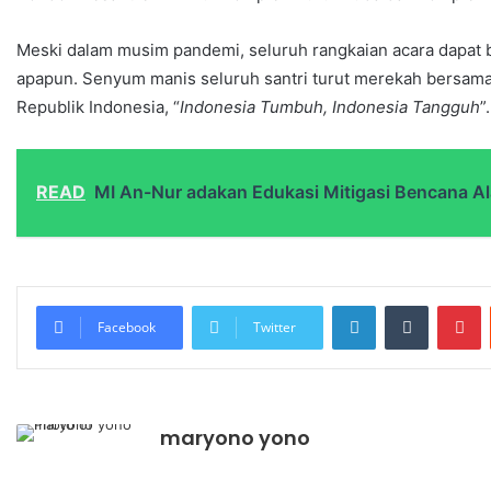
Meski dalam musim pandemi, seluruh rangkaian acara dapat b
apapun. Senyum manis seluruh santri turut merekah bersam
Republik Indonesia, “
Indonesia Tumbuh, Indonesia Tangguh
”.
READ
MI An-Nur adakan Edukasi Mitigasi Bencana 
Facebook
Twitter
maryono yono