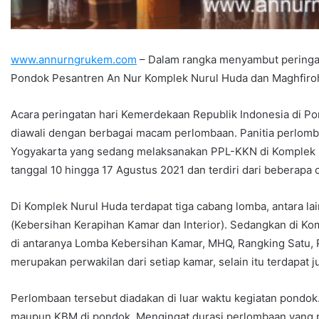
www.annurngrukem.com
– Dalam rangka menyambut peringat
Pondok Pesantren An Nur Komplek Nurul Huda dan Maghfiro
Acara peringatan hari Kemerdekaan Republik Indonesia di P
diawali dengan berbagai macam perlombaan. Panitia perlombaa
Yogyakarta yang sedang melaksanakan PPL-KKN di Komplek N
tanggal 10 hingga 17 Agustus 2021 dan terdiri dari beberapa
Di Komplek Nurul Huda terdapat tiga cabang lomba, antara l
(Kebersihan Kerapihan Kamar dan Interior). Sedangkan di 
di antaranya Lomba Kebersihan Kamar, MHQ, Rangking Satu, Pe
merupakan perwakilan dari setiap kamar, selain itu terdapat j
Perlombaan tersebut diadakan di luar waktu kegiatan pondok.
maupun KBM di pondok. Mengingat durasi perlombaan yang p