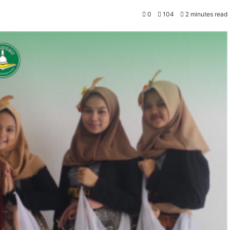
0
104
2 minutes read