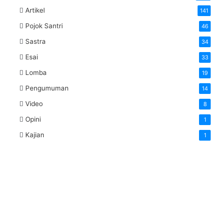
Artikel
141
Pojok Santri
46
Sastra
34
Esai
33
Lomba
19
Pengumuman
14
Video
8
Opini
1
Kajian
1