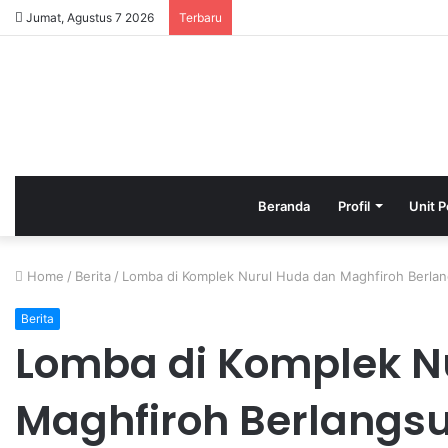
Jumat, Agustus 7 2026
Terbaru
Beranda
Profil
Unit P
Home
/
Berita
/
Lomba di Komplek Nurul Huda dan Maghfiroh Berla
Berita
Lomba di Komplek N
Maghfiroh Berlangsu