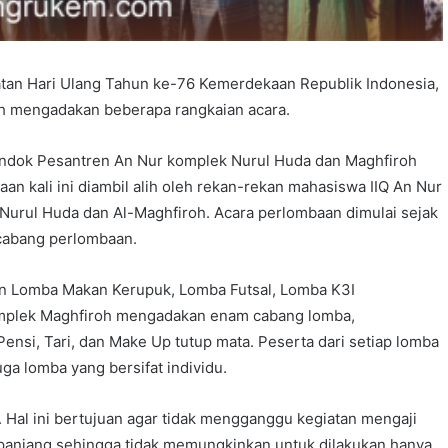
an Hari Ulang Tahun ke-76 Kemerdekaan Republik Indonesia,
h mengadakan beberapa rangkaian acara.
ondok Pesantren An Nur komplek Nurul Huda dan Maghfiroh
n kali ini diambil alih oleh rekan-rekan mahasiswa IIQ An Nur
urul Huda dan Al-Maghfiroh. Acara perlombaan dimulai sejak
 cabang perlombaan.
ain Lomba Makan Kerupuk, Lomba Futsal, Lomba K3I
Komplek Maghfiroh mengadakan enam cabang lomba,
nsi, Tari, dan Make Up tutup mata. Peserta dari setiap lomba
uga lomba yang bersifat individu.
 Hal ini bertujuan agar tidak mengganggu kegiatan mengaji
anjang sehingga tidak memungkinkan untuk dilakukan hanya