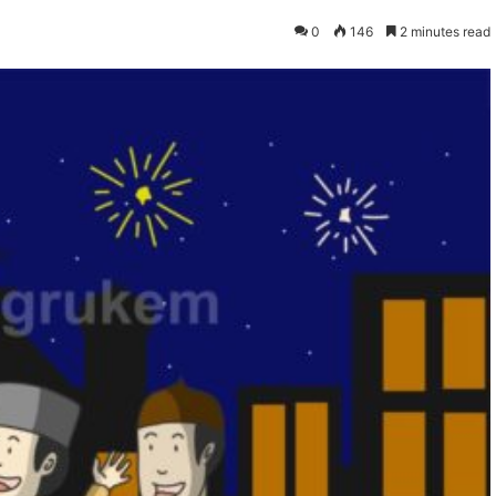
0
146
2 minutes read