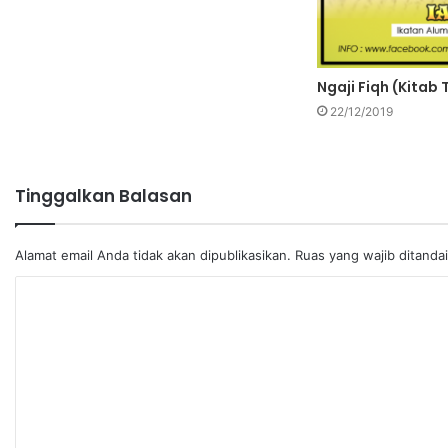
Ngaji Fiqh (Kitab 
22/12/2019
Tinggalkan Balasan
Alamat email Anda tidak akan dipublikasikan.
Ruas yang wajib ditanda
K
o
m
e
n
t