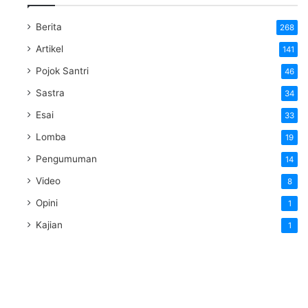
Berita
268
Artikel
141
Pojok Santri
46
Sastra
34
Esai
33
Lomba
19
Pengumuman
14
Video
8
Opini
1
Kajian
1