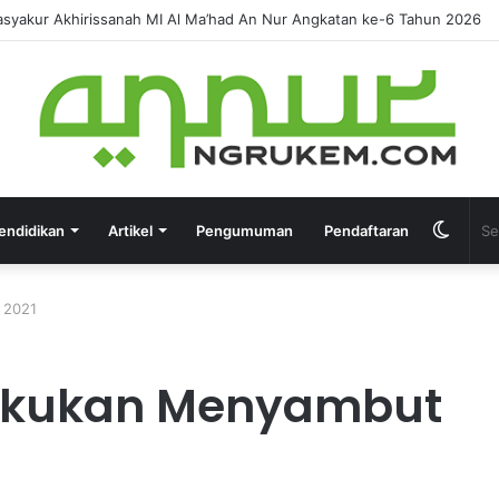
IRUSSANAH MADRASAH DINIYAH AL-FURQON KE-7
endidikan
Artikel
Pengumuman
Pendaftaran
 2021
ilakukan Menyambut