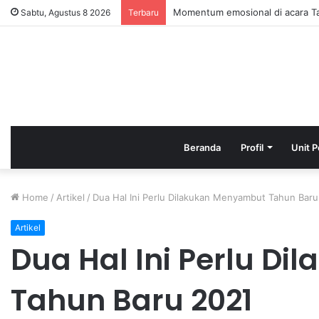
HAFLAH ATTASYAKUR DAN AKH
Sabtu, Agustus 8 2026
Terbaru
Beranda
Profil
Unit P
Home
/
Artikel
/
Dua Hal Ini Perlu Dilakukan Menyambut Tahun Baru
Artikel
Dua Hal Ini Perlu D
Tahun Baru 2021