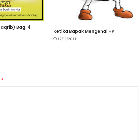
Taqrib) Bag: 4
Ketika Bapak Mengenal HP
12/11/2011
i
*