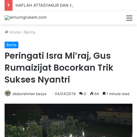
HAFLAH ATTASYAKUR DAN AKHIRUSSANAH MADRASAH DINIYAH AL-FURQON KE-7
Home
/
Berita
Berita
Peringati Isra Mi’raj, Gus
Rumaizijat Bocorkan Trik
Sukses Nyantri
abdurrahman basya
04/04/2019
0
64
1 minute read