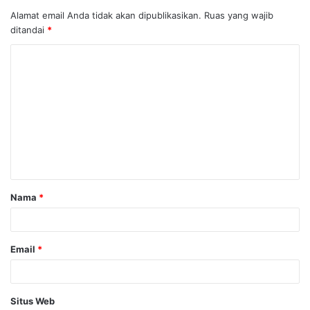
Alamat email Anda tidak akan dipublikasikan.
Ruas yang wajib
ditandai
*
K
o
m
e
n
t
a
Nama
*
r
*
Email
*
Situs Web