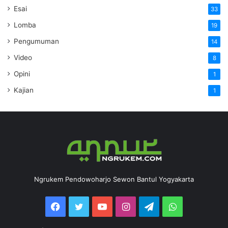
Esai
33
Lomba
19
Pengumuman
14
Video
8
Opini
1
Kajian
1
Ngrukem Pendowoharjo Sewon Bantul Yogyakarta