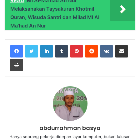
READ
MI Al-Ma’had An Nur
Melaksanakan Taysakuran Khotmil
Quran, Wisuda Santri dan Milad MI Al
Ma'had An Nur
abdurrahman basya
Hanya seorang pekerja didepan layar komputer,,bukan lulusan