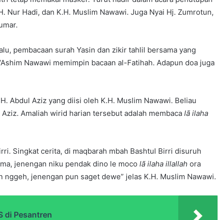
K.H. Nur Hadi, dan K.H. Muslim Nawawi. Juga Nyai Hj. Zumrotun,
Zumar.
Lalu, pembacaan surah Yasin dan zikir tahlil bersama yang
 ‘Ashim Nawawi memimpin bacaan al-Fatihah. Adapun doa juga
H. Abdul Aziz yang diisi oleh K.H. Muslim Nawawi. Beliau
l Aziz. Amaliah wirid harian tersebut adalah membaca
lã ilaha
rri. Singkat cerita, di maqbarah mbah Bashtul Birri disuruh
cuma, jenengan niku pendak dino le moco
lã ilaha illallah
ora
in nggeh, jenengan pun saget dewe” jelas K.H. Muslim Nawawi.
 di Pesantren