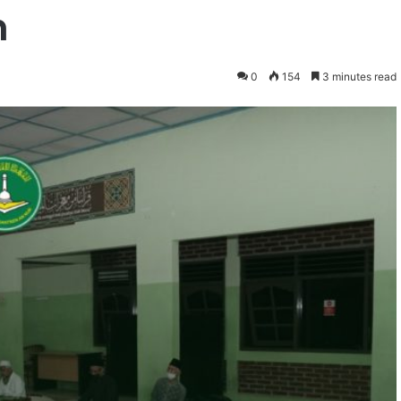
n
0
154
3 minutes read