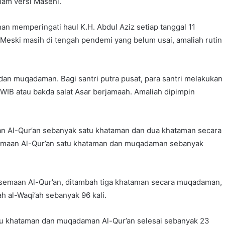
alam versi Masehi.
unan memperingati haul K.H. Abdul Aziz setiap tanggal 11
 Meski masih di tengah pendemi yang belum usai, amaliah rutin
 dan muqadaman. Bagi santri putra pusat, para santri melakukan
IB atau bakda salat Asar berjamaah. Amaliah dipimpin
an Al-Qur’an sebanyak satu khataman dan dua khataman secara
emaan Al-Qur’an satu khataman dan muqadaman sebanyak
semaan Al-Qur’an, ditambah tiga khataman secara muqadaman,
h al-Waqi’ah sebanyak 96 kali.
u khataman dan muqadaman Al-Qur’an selesai sebanyak 23