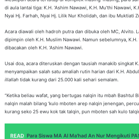
di aula lantai tiga: K.H. ‘Ashim Nawawi, K.H. Mu’thi Nawawi, 
Nyai Hj. Farhah, Nyai Hj. Lilik Nur Kholidah, dan ibu Muktiati 
Acara diawali oleh hadroh putra dan dibuka oleh MC, Alvito. 
dipimpin oleh K.H. Muslim Nawawi. Namun sebelumnya, K.H.
dibacakan oleh K.H. ‘Ashim Nawawi.
Usai doa, acara diteruskan dengan tausiah manakib singkat K.
menyampaikan salah satu amaliah rutin harian dari K.H. Abdu
illallah
tidak kurang dari 25.000 kali sehari semalam.
“Ketika beliau wafat, yang bertugas nalqin itu mbah Bashtul Bi
nalqin malah bilang ‘kulo mboten arep nalqin jenengan, per
kurang seko 25 ewu kok tak talqin, pun mboten sah kulo talq
READ
Para Siswa MA Al Ma'had An Nur Mengikuti PAS