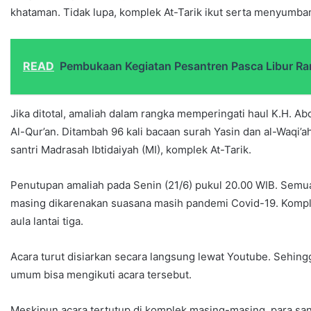
khataman. Tidak lupa, komplek At-Tarik ikut serta menyumbang
READ
Pembukaan Kegiatan Pesantren Pasca Libur R
Jika ditotal, amaliah dalam rangka memperingati haul K.H. A
Al-Qur’an. Ditambah 96 kali bacaan surah Yasin dan al-Waqi’ah
santri Madrasah Ibtidaiyah (MI), komplek At-Tarik.
Penutupan amaliah pada Senin (21/6) pukul 20.00 WIB. Semu
masing dikarenakan suasana masih pandemi Covid-19. Komple
aula lantai tiga.
Acara turut disiarkan secara langsung lewat Youtube. Sehing
umum bisa mengikuti acara tersebut.
Meskipun acara tertutup di komplek masing-masing, para san