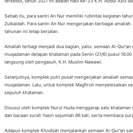
tersebut, tahun 2021 ini adalah haul ke-33 K.H. Abdul Aziz d
Sebab itu, para santri An Nur memiliki rutinitas kegiatan tah
Zulkaidah. Para santri An Nur mengerjakan berbagai amaliah.
tahunan ini tetap berjalan.
Amaliah terbagi menjadi dua bagian, yaitu: semaan Al-Qur’an
muqadaman delapan khataman pada Senin (21/6) pukul 16.00 W
langsung oleh pengasuh, K.H. Muslim Nawawi.
Selanjutnya, komplek putri pusat mengerjakan amaliah sema
muqadaman. Lalu, untuk komplek Magfiroh menyelesaikan s
sepuluh khataman.
Disusul oleh komplek Nurul Huda menggarap satu khataman 
dan bacaan surah Yasin sejumlah 96 kali, serta membaca sura
Adapun komplek Khodijah menjalankan semaan Al-Qur’an sat