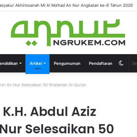
IRUSSANAH MADRASAH DINIYAH AL-FURQON KE-7
endidikan
Artikel
Pengumuman
Pendaftaran
ntri An Nur Selesaikan 50 Khataman Al-Qur’an
 K.H. Abdul Aziz
 Nur Selesaikan 50