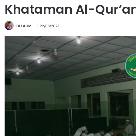
Khataman Al-Qur’a
IDU AHM
22/06/2021