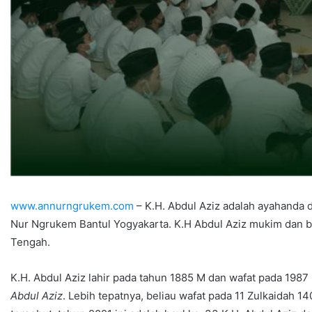
www.annurngrukem.com
– K.H. Abdul Aziz adalah ayahanda 
Nur Ngrukem Bantul Yogyakarta. K.H Abdul Aziz mukim dan be
Tengah.
K.H. Abdul Aziz lahir pada tahun 1885 M dan wafat pada 198
Abdul Aziz
. Lebih tepatnya, beliau wafat pada 11 Zulkaidah 14