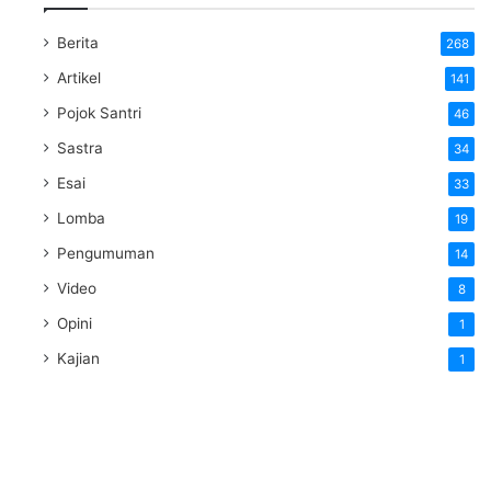
Berita
268
Artikel
141
Pojok Santri
46
Sastra
34
Esai
33
Lomba
19
Pengumuman
14
Video
8
Opini
1
Kajian
1