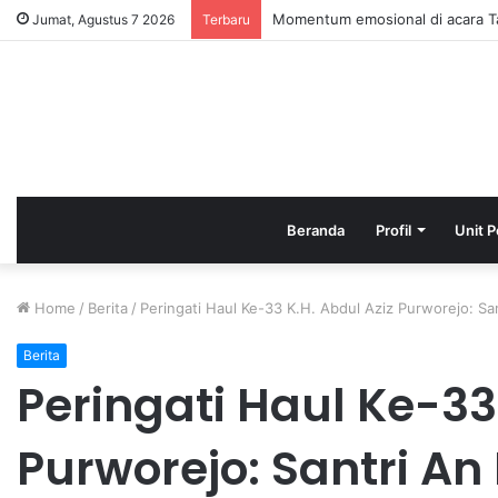
HAFLAH ATTASYAKUR DAN AKH
Jumat, Agustus 7 2026
Terbaru
Beranda
Profil
Unit P
Home
/
Berita
/
Peringati Haul Ke-33 K.H. Abdul Aziz Purworejo: Sa
Berita
Peringati Haul Ke-33
Purworejo: Santri An