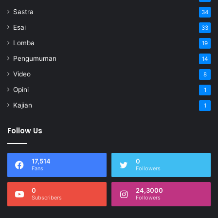
Sastra
34
Esai
33
Lomba
19
Pengumuman
14
Video
8
Opini
1
Kajian
1
Follow Us
17,514
0
Fans
Followers
0
24,3000
Tim dukungan pelayanan kami siap
Subscribers
Followers
menjawab pertanyaan Anda.
Tanyakan apa saja kepada kami!