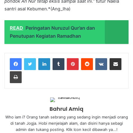
pondok An Nur tetap eksis sampai saat ini.”
tutur Naela
santri asal Kebumen
.
*(Ang_Iha)
READ
Peringatan Nuruzul Qur’an dan
Penutupan Kegiatan Ramadhan
Bahrul Amiq
Who iam i? Orang tanah sebrang yang sedang ingin menjadi orang
di tanah Jogja. Hobi menjelajah alam, dan disini hanya sebagi
admin dan tukang posting. Klik Icon kecil dibawah ya...!