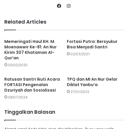
Related Articles
Memeringati Haul KH. M.
Fortasi Putra: Bersyukur
Moenawwir Ke-81: An Nur
Bisa Menjadi Santri
Kirim 307 Khataman Al-
02/03/2021
Qur’an
05/02/2020
Ratusan Santri Ikuti Acara
TPQ dan MI An Nur Gelar
FORTASI Pengenalan
Diklat Yanbu’a
Dzuriyah dan Sosialisasi
27/01/2022
08/07/2024
Tinggalkan Balasan