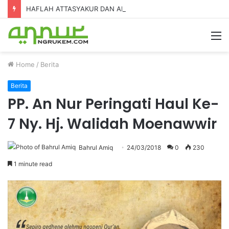
HAFLAH ATTASYAKUR DAN AKHIRUSSANAH MADRASAH DINIYAH AL-FURQON KE-7
Home
/
Berita
Berita
PP. An Nur Peringati Haul Ke-
7 Ny. Hj. Walidah Moenawwir
Bahrul Amiq
24/03/2018
0
230
1 minute read