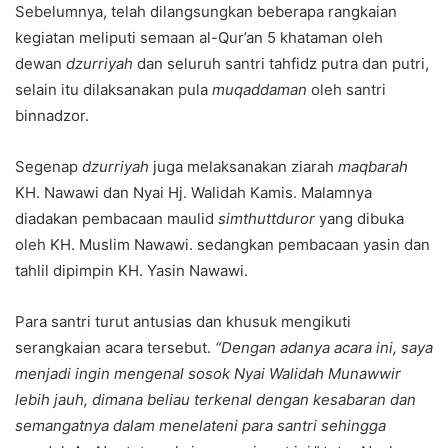
Sebelumnya, telah dilangsungkan beberapa rangkaian
kegiatan meliputi semaan al-Qur’an 5 khataman oleh
dewan
dzurriyah
dan seluruh santri tahfidz putra dan putri,
selain itu dilaksanakan pula
muqaddaman
oleh santri
binnadzor.
Segenap
dzurriyah
juga melaksanakan ziarah
maqbarah
KH. Nawawi dan Nyai Hj. Walidah Kamis. Malamnya
diadakan pembacaan maulid
simthuttduror
yang dibuka
oleh KH. Muslim Nawawi. sedangkan pembacaan yasin dan
tahlil dipimpin KH. Yasin Nawawi.
Para santri turut antusias dan khusuk mengikuti
serangkaian acara tersebut.
“Dengan adanya acara ini, saya
menjadi ingin mengenal sosok Nyai Walidah Munawwir
lebih jauh, dimana beliau terkenal dengan kesabaran dan
semangatnya dalam menelateni para santri sehingga