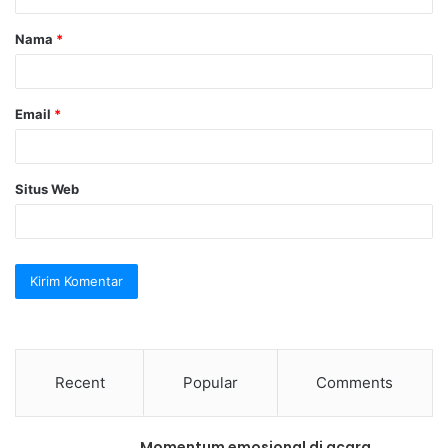
a
Nama
*
r
*
Email
*
Situs Web
Recent
Popular
Comments
Momentum emosional di acara