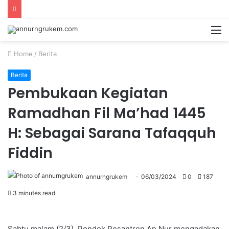
Home
/
Berita
Berita
Pembukaan Kegiatan
Ramadhan Fil Ma’had 1445
H: Sebagai Sarana Tafaqquh
Fiddin
annurngrukem
06/03/2024
0
187
3 minutes read
Sabtu malam (2/3) Pondok Pesantren An Nur mengadakan