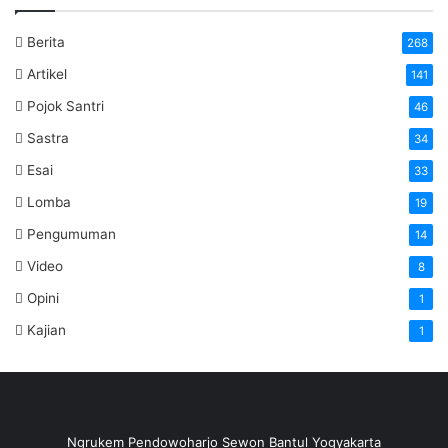
Berita
268
Artikel
141
Pojok Santri
46
Sastra
34
Esai
33
Lomba
19
Pengumuman
14
Video
8
Opini
1
Kajian
1
Ngrukem Pendowoharjo Sewon Bantul Yogyakarta