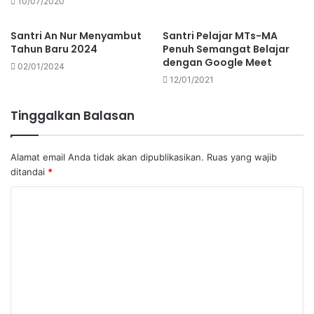
10/07/2020
Santri An Nur Menyambut
Santri Pelajar MTs-MA
Tahun Baru 2024
Penuh Semangat Belajar
dengan Google Meet
02/01/2024
12/01/2021
Tinggalkan Balasan
Alamat email Anda tidak akan dipublikasikan.
Ruas yang wajib
ditandai
*
K
o
m
e
n
t